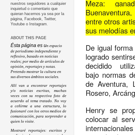
Meza: ganad
nuestros seguidores a cualquier
inquietud o comentario que
Buenaventura, 
quieran hacernos ya sea por la
entre otros art
página, Facebook, Twitter,
Youtube o Instagram.
sus melodías e
ABOUT THIS PAGE
De igual forma 
Ésta página es u
n espacio
de periodismo independiente y
logrado sentirs
reflexivo, basado en noticias
reales; por medio de artículos de
decidido util
opinión, reportajes y notas.
bajo normas de
Pretendo mostrar la cultura en
sus diversos ámbitos sociales.
de Aventura, 
Allí van a encontrar reportajes
Rosero, Arcáng
y/o noticias escritas, muchas
veces con su respectiva foto de
acuerdo al tema tratado. No voy
a ceñirme a una estructura, lo
Henry se prop
fusionaré con los otros medios de
colocar al serv
comunicación, para sorprender a
quien lo visite.
internacional
Mostraré reportajes: escritos y