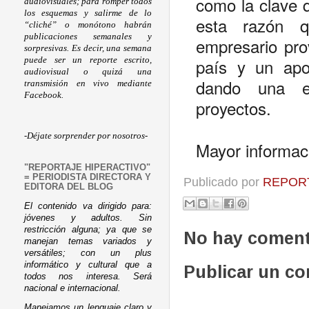
como la clave q
audiovisuales; para romper todos
los esquemas y salirme de lo
esta razón q
“cliché” o monótono habrán
publicaciones semanales y
empresario prov
sorpresivas. Es decir, una semana
país y un apoy
puede ser un reporte escrito,
audiovisual o quizá una
dando una es
transmisión en vivo mediante
Facebook.
proyectos.
-Déjate sorprender por nosotros-
Mayor informac
"REPORTAJE HIPERACTIVO"
= PERIODISTA DIRECTORA Y
Publicado por
REPORT
EDITORA DEL BLOG
El contenido va dirigido para:
jóvenes y adultos. Sin
restricción alguna; ya que se
No hay coment
manejan temas variados y
versátiles; con un plus
informático y cultural que a
Publicar un c
todos nos interesa. Será
nacional e internacional.
Manejamos un lenguaje claro y