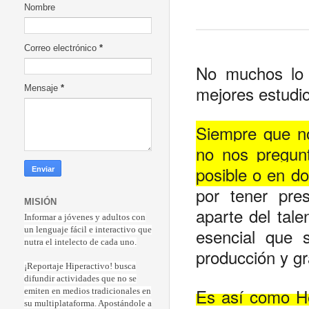
Nombre
Correo electrónico
*
No muchos lo 
mejores estudi
Mensaje
*
Siempre que no
no nos pregun
posible o en do
por tener pre
MISIÓN
aparte del tale
Informar a jóvenes y adultos con
esencial que 
un lenguaje fácil e interactivo que
nutra el intelecto de cada uno.
producción y g
¡Reportaje Hiperactiv
o! busca
difundir actividades que no se
Es así como H
emiten en medios tradicionales en
su multiplataforma. Apostándole a