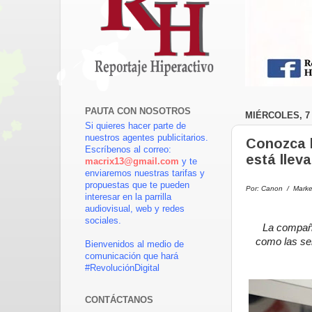
PAUTA CON NOSOTROS
MIÉRCOLES, 7 
Si quieres hacer parte de
nuestros agentes publicitarios.
Conozca l
Escríbenos al correo:
está llev
macrix13@gmail.com
y te
enviaremos nuestras tarifas y
propuestas que te pueden
Por: Canon / Mark
interesar en la parrilla
audiovisual, web y redes
sociales.
La compañí
como
las s
Bienvenidos al medio de
comunicación que hará
#RevoluciónDigital
CONTÁCTANOS