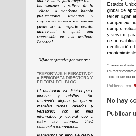
audiovisuales; para romper todos
Estados Unido
los esquemas y salirme de lo
global de apr
“cliché” o monótono habrán
publicaciones semanales y
tercer lugar 
sorpresivas. Es decir, una semana
compañías má
puede ser un reporte escrito,
comprometida c
audiovisual o quizá una
y servicio par
transmisión en vivo mediante
responsabilid
Facebook.
certificació
mantenimiento 
-Déjate sorprender por nosotros-
† Basado en el conteo
Las especificaciones e
"REPORTAJE HIPERACTIVO"
Todos los nombres de p
= PERIODISTA DIRECTORA Y
EDITORA DEL BLOG
Publicado por
R
El contenido va dirigido para:
jóvenes y adultos. Sin
No hay c
restricción alguna; ya que se
manejan temas variados y
versátiles; con un plus
Publicar 
informático y cultural que a
todos nos interesa. Será
nacional e internacional.
Manejamos un lenguaje claro y