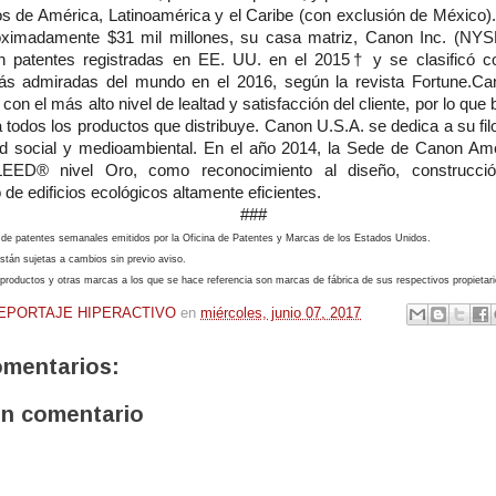
s de América, Latinoamérica y el Caribe (con exclusión de México)
oximadamente $31 mil millones, su casa matriz, Canon Inc. (NYSE
en patentes registradas en EE. UU. en el 2015† y se clasificó 
s admiradas del mundo en el 2016, según la revista Fortune.Ca
on el más alto nivel de lealtad y satisfacción del cliente, por lo que 
a todos los productos que distribuye. Canon U.S.A. se dedica a su fi
ad social y medioambiental. En el año 2014, la Sede de Canon Ame
n LEED® nivel Oro, como reconocimiento al diseño, construcci
de edificios ecológicos altamente eficientes.
###
 de patentes semanales emitidos por la Oficina de Patentes y Marcas de los Estados Unidos.
stán sujetas a cambios sin previo aviso.
roductos y otras marcas a los que se hace referencia son marcas de fábrica de sus respectivos propietari
EPORTAJE HIPERACTIVO
en
miércoles, junio 07, 2017
omentarios:
un comentario