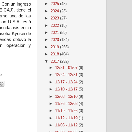
. Con un ingreso
►
2025
(48)
:CAJ), tiene el
►
2024
(23)
como una de las
►
2023
(27)
non U.S.A. está
►
2022
(18)
brinda asistencia
►
2021
(59)
losofía Kyosei de
ricas obtuvo la
►
2020
(134)
ón, operación y
►
2019
(255)
►
2018
(404)
▼
2017
(292)
►
12/31 - 01/07
(6)
►
12/24 - 12/31
(3)
os.
►
12/17 - 12/24
(2)
►
12/10 - 12/17
(5)
►
12/03 - 12/10
(9)
►
11/26 - 12/03
(4)
►
11/19 - 11/26
(3)
►
11/12 - 11/19
(1)
►
11/05 - 11/12
(2)