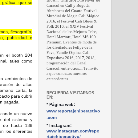
Brown, ‘Gira de A Otro Nivel’ de
a gráfica, que se
Caracol en Cali y Bogotá,
Abrebocas del Cuarto Festival
Mundial de Magia Cali Mágico
2016, el Festival Cali Blues &
Folk 2016, el XXIV Festival
mos, flexografía,
Nacional de los Mejores Tríos,
Hotel Marriott, Hotel MS 100
ño, publicidad e
Premium, Eventos de moda de
los diseñadores Felipe de la
Pava, Yamile Ospina, Cali
 en el booth 204
Exposhow 2016, 2017, 2018,
onal, tales como
programación del Canal
Caracol, entre otros.... Te invito
a que conozcas nuestros
ra ambientes de
antecedentes...
presión de altos
amaño carta, la
RECUERDA VISITARNOS
acto para cubrir
EN:
ón pagada.
* Página web:
www.reportajehiperactivo
arcando un nuevo
.com
ón del sistema y
as de hasta 138
* Instagram:
www.instagram.com/repo
n los diferentes
rtajehiperactivo/