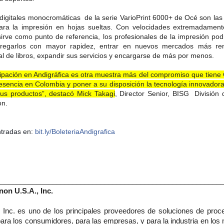
digitales monocromáticas de la serie VarioPrint 6000+ de Océ son las
ara la impresión en hojas sueltas. Con velocidades extremadament
 sirve como punto de referencia, los profesionales de la impresión p
tregarlos con mayor rapidez, entrar en nuevos mercados más re
tal de libros, expandir sus servicios y encargarse de más por menos.
cipación en Andigráfica es otra muestra más del compromiso que tiene
esencia en Colombia y poner a su disposición la tecnología innovador
us productos”, destacó Mick Takagi
, Director Senior, BISG División 
on.
tradas en:
bit.ly/BoleteriaAndigrafica
________________________________________________________
on U.S.A., Inc.
 Inc. es uno de los principales proveedores de soluciones de proce
ra los consumidores, para las empresas, y para la industria en los