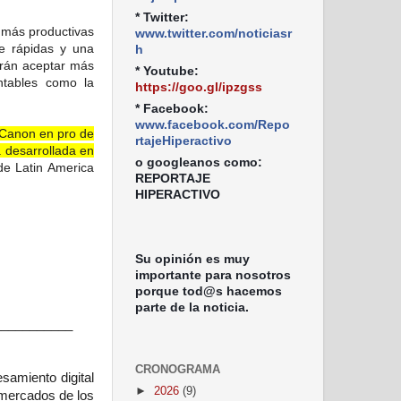
* Twitter:
 más productivas
www.twitter.com/noticiasr
e rápidas y una
h
odrán aceptar más
* Youtube:
ntables como la
https://goo.gl/ipzgss
* Facebook:
www.facebook.com/Repo
 Canon en pro de
rtajeHiperactivo
a desarrollada en
o googleanos como:
de Latin America
REPORTAJE
HIPERACTIVO
Su opinión es muy
importante para nosotros
porque tod@s hacemos
parte de la noticia.
___________
CRONOGRAMA
samiento digital
►
2026
(9)
 mercados de los