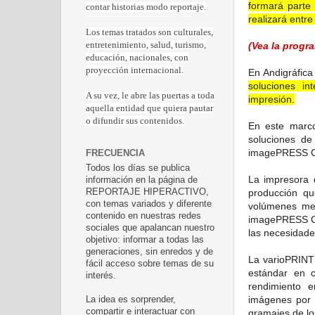
formará parte 
contar historias modo reportaje.
realizará entre
Los temas tratados son culturales,
(Vea la progr
entretenimiento, salud, turismo,
educación, nacionales, con
proyección internacional.
En Andigráfica
soluciones in
A su vez, le abre las puertas a toda
impresión.
aquella entidad que quiera pautar
o difundir sus contenidos.
En este marco
soluciones de
imagePRESS C7
FRECUENCIA
Todos los días se publica
La impresora 
información en la página de
producción qu
REPORTAJE HIPERACTIVO,
con temas variados y diferente
volúmenes me
contenido en nuestras redes
imagePRESS C7
sociales que apalancan nuestro
las necesidade
objetivo: informar a todas las
generaciones, sin enredos y de
La varioPRINT
fácil acceso sobre temas de su
estándar en c
interés.
rendimiento 
imágenes por 
La idea es sorprender,
compartir e interactuar con
gramajes de lo