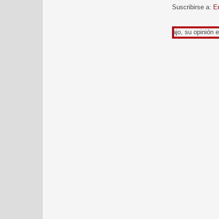
Suscribirse a:
E
Gracias por leer mi trabajo, su opinión es muy enriq