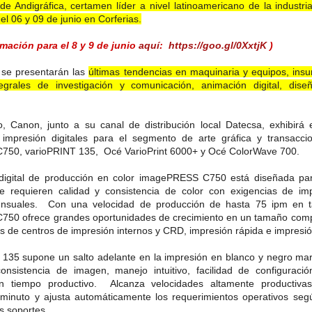
de Andigráfica, certamen líder a nivel latinoamericano de la industri
 el 06 y 09 de junio en Corferias.
amación para el 8 y 9 de junio
aquí
:
https://goo.gl/0XxtjK
)
 se presentarán las
últimas tendencias en maquinaria y equipos, insu
tegrales de investigación y comunicación, animación digital, dise
, Canon, junto a su canal de distribución local Datecsa, exhibirá
 impresión digitales para el segmento de arte gráfica y transacci
50, varioPRINT 135, Océ VarioPrint 6000+ y Océ ColorWave 700.
digital de producción en color imagePRESS C750 está diseñada pa
e requieren calidad y consistencia de color con exigencias de im
nsuales. Con una velocidad de producción de hasta 75 ipm en t
50 ofrece grandes oportunidades de crecimiento en un tamaño comp
s de centros de impresión internos y CRD, impresión rápida e impresi
 135 supone un salto adelante en la impresión en blanco y negro m
onsistencia de imagen, manejo intuitivo, facilidad de configuraci
en tiempo productivo. Alcanza velocidades altamente productiv
minuto y ajusta automáticamente los requerimientos operativos segú
s soportes.