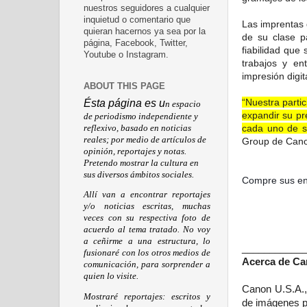
nuestros seguidores a cualquier
inquietud o comentario que
Las imprentas 
quieran hacernos ya sea por la
de su clase p
página, Facebook, Twitter,
fiabilidad que
Youtube o Instagram.
trabajos y en
impresión digi
ABOUT THIS PAGE
“Nuestra parti
Ésta página es u
n espacio
expandir su pr
de periodismo independiente y
cada uno de s
reflexivo, basado en noticias
reales; por medio de artículos de
Group de Can
opinión, reportajes y notas.
Pretendo mostrar la cultura en
sus diversos ámbitos sociales.
Compre sus en
Allí van a encontrar reportajes
y/o noticias escritas, muchas
veces con su respectiva foto de
acuerdo al tema tratado. No voy
a ceñirme a una estructura, lo
___________
fusionaré con los otros medios de
Acerca de Can
comunicación, para sorprender a
quien lo visite.
Canon U.S.A.,
Mostraré reportajes: escritos y
de imágenes pa