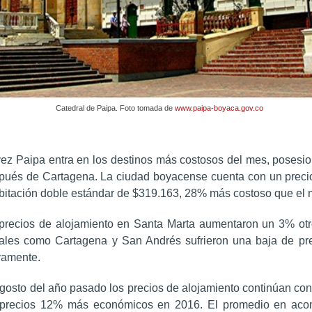
Catedral de Paipa. Foto tomada de
www.paipa-boyaca.gov.co
vez Paipa entra en los destinos más costosos del mes, poses
ués de Cartagena. La ciudad boyacense cuenta con un preci
bitación doble estándar de $319.163, 28% más costoso que el
 precios de alojamiento en Santa Marta aumentaron un 3% otr
ales como Cartagena y San Andrés sufrieron una baja de pr
vamente.
gosto del año pasado los precios de alojamiento continúan con
n precios 12% más económicos en 2016. El promedio en aco