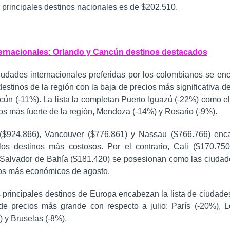
 principales destinos nacionales es de $202.510.
ternacionales: Orlando y Cancún destinos destacados
iudades internacionales preferidas por los colombianos se en
destinos de la región con la baja de precios más significativa d
ún (-11%). La lista la completan Puerto Iguazú (-22%) como el
os más fuerte de la región, Mendoza (-14%) y Rosario (-9%).
$924.866), Vancouver ($776.861) y Nassau ($766.766) enca
los destinos más costosos. Por el contrario, Cali ($170.750
 Salvador de Bahía ($181.420) se posesionan como las ciudade
ios más económicos de agosto.
 principales destinos de Europa encabezan la lista de ciudades
de precios más grande con respecto a julio: París (-20%), L
 y Bruselas (-8%).