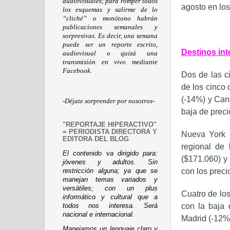
audiovisuales; para romper todos
agosto en los
los esquemas y salirme de lo
“cliché” o monótono habrán
publicaciones semanales y
sorpresivas. Es decir, una semana
puede ser un reporte escrito,
Destinos in
audiovisual o quizá una
transmisión en vivo mediante
Facebook.
Dos de las c
de los cinco 
(-14%) y Canc
-Déjate sorprender por nosotros-
baja de preci
"REPORTAJE HIPERACTIVO"
= PERIODISTA DIRECTORA Y
Nueva York (
EDITORA DEL BLOG
regional de 
El contenido va dirigido para:
($171.060) y
jóvenes y adultos. Sin
con los prec
restricción alguna; ya que se
manejan temas variados y
versátiles; con un plus
Cuatro de los
informático y cultural que a
con la baja 
todos nos interesa. Será
nacional e internacional.
Madrid (-12%)
Manejamos un lenguaje claro y