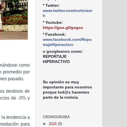
* Twitter:
www.twitter.com/noticiasr
h
* Youtube:
https://goo.gl/ipzgss
* Facebook:
www.facebook.com/Repo
rtajeHiperactivo
o googleanos como:
REPORTAJE
HIPERACTIVO
ionándose como
o promedio por
 mes pasado.
Su opinión es muy
importante para nosotros
os destinos de
porque tod@s hacemos
parte de la noticia.
ecios de -3% y
 la tendencia a
CRONOGRAMA
modación para
►
2026
(8)