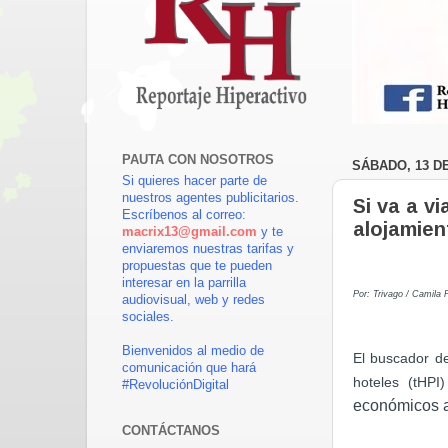
PAUTA CON NOSOTROS
SÁBADO, 13 D
Si quieres hacer parte de
nuestros agentes publicitarios.
Si va a v
Escríbenos al correo:
alojamien
macrix13@gmail.com
y te
enviaremos nuestras tarifas y
propuestas que te pueden
interesar en la parrilla
Por: Trivago / Camila P
audiovisual, web y redes
sociales.
Bienvenidos al medio de
El buscador d
comunicación que hará
hoteles (tHPI
#RevoluciónDigital
económicos a 
CONTÁCTANOS