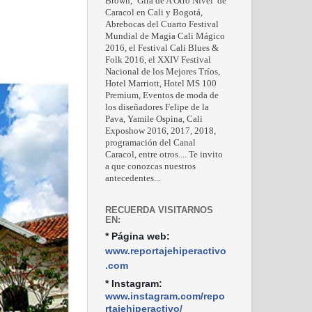
Brown, ‘Gira de A Otro Nivel’ de
Caracol en Cali y Bogotá,
Abrebocas del Cuarto Festival
Mundial de Magia Cali Mágico
2016, el Festival Cali Blues &
Folk 2016, el XXIV Festival
Nacional de los Mejores Tríos,
Hotel Marriott, Hotel MS 100
Premium, Eventos de moda de
los diseñadores Felipe de la
Pava, Yamile Ospina, Cali
Exposhow 2016, 2017, 2018,
programación del Canal
Caracol, entre otros.... Te invito
a que conozcas nuestros
antecedentes...
RECUERDA VISITARNOS
EN:
* Página web:
www.reportajehiperactivo
.com
* Instagram:
www.instagram.com/repo
rtajehiperactivo/