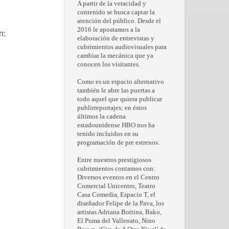
A partir de la veracidad y
contenido se busca captar la
atención del público. Desde el
2016 le apostamos a la
n:
elaboración de entrevistas y
cubrimientos audiovisuales para
cambiar la mecánica que ya
conocen los visitantes.
Como es un espacio alternativo
también le abre las puertas a
todo aquel que quiera publicar
publirreportajes; en éstos
últimos la cadena
estadounidense HBO nos ha
tenido incluidos en su
programación de pre estrenos.
Entre nuestros prestigiosos
cubrimientos contamos con:
Diversos eventos en el Centro
Comercial Unicentro, Teatro
Casa Comedia, Espacio T, el
diseñador Felipe de la Pava, los
artistas Adriana Bottina, Bako,
El Puma del Vallenato, Nino