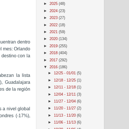
►
2025
(48)
►
2024
(23)
►
2023
(27)
►
2022
(18)
►
2021
(59)
►
2020
(134)
cuentran dentro
►
2019
(255)
el mes: Orlando
►
2018
(404)
 destino con la
►
2017
(292)
▼
2016
(186)
►
12/25 - 01/01
(5)
bezan la lista
►
12/18 - 12/25
(1)
), Guadalajara
►
12/11 - 12/18
(1)
s de la región
►
12/04 - 12/11
(3)
►
11/27 - 12/04
(6)
 a nivel global
►
11/20 - 11/27
(2)
ondres (-17%),
►
11/13 - 11/20
(6)
►
11/06 - 11/13
(6)