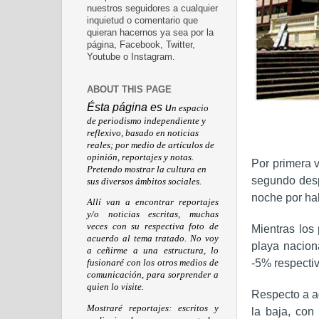
nuestros seguidores a cualquier
inquietud o comentario que
quieran hacernos ya sea por la
página, Facebook, Twitter,
Youtube o Instagram.
ABOUT THIS PAGE
Ésta página es u
n espacio
de periodismo independiente y
reflexivo, basado en noticias
reales; por medio de artículos de
opinión, reportajes y notas.
Por primera 
Pretendo mostrar la cultura en
segundo desp
sus diversos ámbitos sociales.
noche por ha
Allí van a encontrar reportajes
y/o noticias escritas, muchas
veces con su respectiva foto de
Mientras los
acuerdo al tema tratado. No voy
playa nacion
a ceñirme a una estructura, lo
-5% respecti
fusionaré con los otros medios de
comunicación, para sorprender a
quien lo visite.
Respecto a a
Mostraré reportajes: escritos y
la baja, co