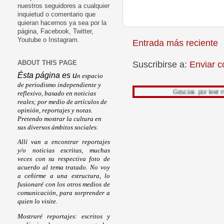
nuestros seguidores a cualquier
inquietud o comentario que
quieran hacernos ya sea por la
página, Facebook, Twitter,
Youtube o Instagram.
Entrada más reciente
Suscribirse a:
Enviar c
ABOUT THIS PAGE
Ésta página es u
n espacio
de periodismo independiente y
Gracias por leer mi trabajo,
reflexivo, basado en noticias
reales; por medio de artículos de
opinión, reportajes y notas.
Pretendo mostrar la cultura en
sus diversos ámbitos sociales.
Allí van a encontrar reportajes
y/o noticias escritas, muchas
veces con su respectiva foto de
acuerdo al tema tratado. No voy
a ceñirme a una estructura, lo
fusionaré con los otros medios de
comunicación, para sorprender a
quien lo visite.
Mostraré reportajes: escritos y