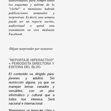
audiovisuales; para romper todos
los esquemas y salirme de lo
“cliché” o monótono habrán
publicaciones semanales y
sorpresivas. Es decir, una semana
puede ser un reporte escrito,
audiovisual o quizá una
transmisión en vivo mediante
Facebook.
-Déjate sorprender por nosotros-
"REPORTAJE HIPERACTIVO"
= PERIODISTA DIRECTORA Y
EDITORA DEL BLOG
El contenido va dirigido para:
jóvenes y adultos. Sin
restricción alguna; ya que se
manejan temas variados y
versátiles; con un plus
informático y cultural que a
todos nos interesa. Será
nacional e internacional.
Manejamos un lenguaje claro y