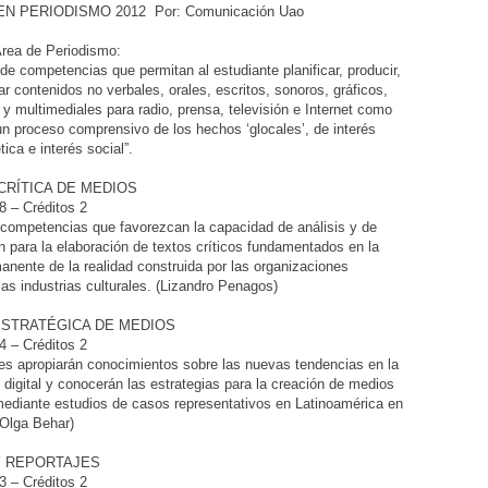
N PERIODISMO 2012 Por: Comunicación Uao
Área de Periodismo:
 de competencias que permitan al estudiante planificar, producir,
ar contenidos no verbales, orales, escritos, sonoros, gráficos,
 y multimediales para radio, prensa, televisión e Internet como
un proceso comprensivo de los hechos ʻglocalesʼ, de interés
tica e interés social”.
 CRÍTICA DE MEDIOS
 – Créditos 2
 competencias que favorezcan la capacidad de análisis y de
 para la elaboración de textos críticos fundamentados en la
manente de la realidad construida por las organizaciones
las industrias culturales. (Lizandro Penagos)
ESTRATÉGICA DE MEDIOS
 – Créditos 2
es apropiarán conocimientos sobre las nuevas tendencias en la
digital y conocerán las estrategias para la creación de medios
ediante estudios de casos representativos en Latinoamérica en
(Olga Behar)
Y REPORTAJES
 – Créditos 2