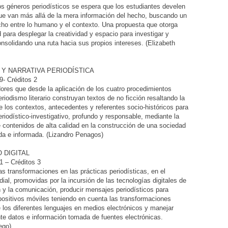
s géneros periodísticos se espera que los estudiantes develen
ue van más allá de la mera información del hecho, buscando un
cho entre lo humano y el contexto. Una propuesta que otorga
d para desplegar la creatividad y espacio para investigar y
onsolidando una ruta hacia sus propios intereses. (Elizabeth
 Y NARRATIVA PERIODÍSTICA
- Créditos 2
ores que desde la aplicación de los cuatro procedimientos
riodismo literario construyan textos de no ficción resaltando la
e los contextos, antecedentes y referentes socio-históricos para
eriodístico-investigativo, profundo y responsable, mediante la
 contenidos de alta calidad en la construcción de una sociedad
ada e informada. (Lizandro Penagos)
 DIGITAL
 – Créditos 3
s transformaciones en las prácticas periodísticas, en el
ial, promovidas por la incursión de las tecnologías digitales de
n y la comunicación, producir mensajes periodísticos para
spositivos móviles teniendo en cuenta las transformaciones
e los diferentes lenguajes en medios electrónicos y manejar
 datos e información tomada de fuentes electrónicas.
ego)