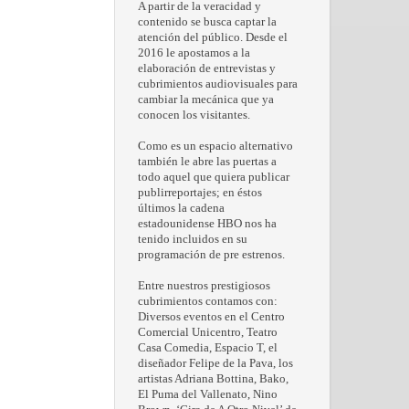
A partir de la veracidad y
contenido se busca captar la
atención del público. Desde el
2016 le apostamos a la
elaboración de entrevistas y
cubrimientos audiovisuales para
cambiar la mecánica que ya
conocen los visitantes.
Como es un espacio alternativo
también le abre las puertas a
todo aquel que quiera publicar
publirreportajes; en éstos
últimos la cadena
estadounidense HBO nos ha
tenido incluidos en su
programación de pre estrenos.
Entre nuestros prestigiosos
cubrimientos contamos con:
Diversos eventos en el Centro
Comercial Unicentro, Teatro
Casa Comedia, Espacio T, el
diseñador Felipe de la Pava, los
artistas Adriana Bottina, Bako,
El Puma del Vallenato, Nino