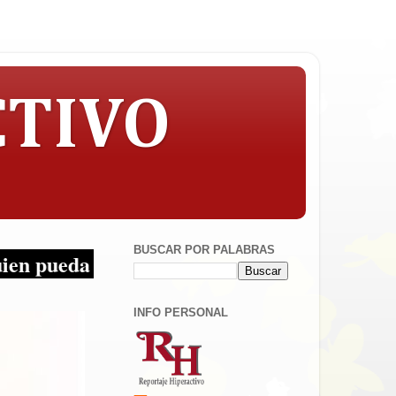
CTIVO
BUSCAR POR PALABRAS
interesar, la objetividad con criterio y sin
INFO PERSONAL