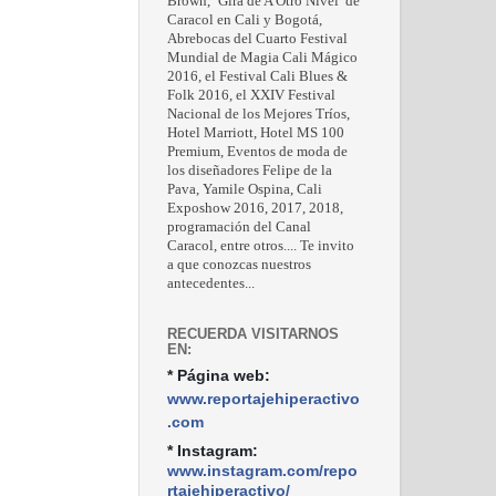
Brown, ‘Gira de A Otro Nivel’ de
Caracol en Cali y Bogotá,
Abrebocas del Cuarto Festival
Mundial de Magia Cali Mágico
2016, el Festival Cali Blues &
Folk 2016, el XXIV Festival
Nacional de los Mejores Tríos,
Hotel Marriott, Hotel MS 100
Premium, Eventos de moda de
los diseñadores Felipe de la
Pava, Yamile Ospina, Cali
Exposhow 2016, 2017, 2018,
programación del Canal
Caracol, entre otros.... Te invito
a que conozcas nuestros
antecedentes...
RECUERDA VISITARNOS
EN:
* Página web:
www.reportajehiperactivo
.com
* Instagram:
www.instagram.com/repo
rtajehiperactivo/