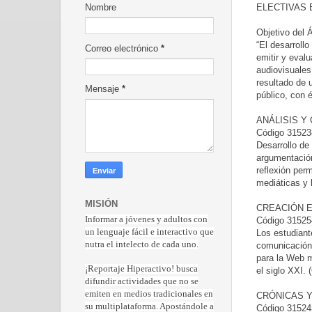
ELECTIVAS E
Nombre
Objetivo del 
“El desarrollo
Correo electrónico
*
emitir y evalu
audiovisuales
resultado de 
Mensaje
*
público, con é
ANÁLISIS Y
Código 315238
Desarrollo de
argumentación
reflexión per
mediáticas y 
MISIÓN
CREACIÓN 
Informar a jóvenes y adultos con
Código 315254
un lenguaje fácil e interactivo que
Los estudiant
nutra el intelecto de cada uno.
comunicación 
para la Web m
¡Reportaje Hiperactiv
o! busca
el siglo XXI. 
difundir actividades que no se
emiten en medios tradicionales en
CRÓNICAS 
su multiplataforma. Apostándole a
Código 315243