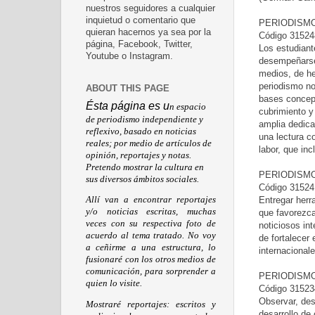
nuestros seguidores a cualquier
inquietud o comentario que
PERIODISM
quieran hacernos ya sea por la
Código 315248
página, Facebook, Twitter,
Los estudiant
Youtube o Instagram.
desempeñarse 
medios, de he
periodismo no 
ABOUT THIS PAGE
bases concept
Ésta página es u
n espacio
cubrimiento y
de periodismo independiente y
amplia dedica
reflexivo, basado en noticias
una lectura c
reales; por medio de artículos de
labor, que in
opinión, reportajes y notas.
Pretendo mostrar la cultura en
PERIODISM
sus diversos ámbitos sociales.
Código 315241
Entregar herr
Allí van a encontrar reportajes
y/o noticias escritas, muchas
que favorezca 
veces con su respectiva foto de
noticiosos in
acuerdo al tema tratado. No voy
de fortalecer 
a ceñirme a una estructura, lo
internacionale
fusionaré con los otros medios de
comunicación, para sorprender a
PERIODISMO
quien lo visite.
Código 315234
Observar, des
Mostraré reportajes: escritos y
desarrollo de