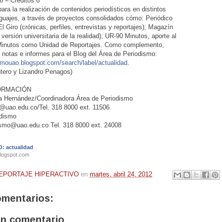
 – Créditos 6
ara la realización de contenidos periodísticos en distintos
guajes, a través de proyectos consolidados cómo: Periódico
El Giro (crónicas, perfiles, entrevistas y reportajes); Magazín
 versión universitaria de la realidad); UR-90 Minutos, aporte al
 Minutos como Unidad de Reportajes. Como complemento,
e notas e informes para el Blog del Área de Periodismo:
ismouao.blogspot.com/search/label/actualidad
.
tero y Lizandro Penagos)
ORMACIÓN
a Hernández/Coordinadora Área de Periodismo
uao.edu.co/Tel. 318 8000 ext. 11506
odismo
ismo@uao.edu.co Tel. 318 8000 ext. 24008
: actualidad
blogspot.com
EPORTAJE HIPERACTIVO
en
martes, abril 24, 2012
omentarios:
un comentario