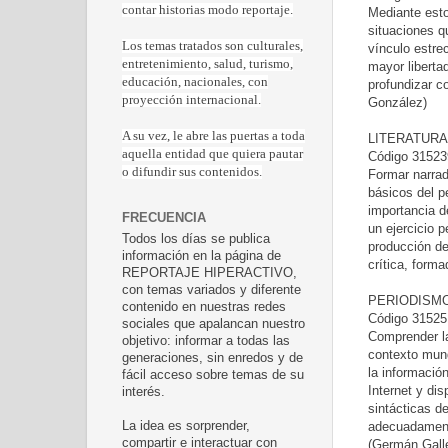
contar historias modo reportaje.
Mediante esto
situaciones q
Los temas tratados son culturales,
vínculo estre
entretenimiento, salud, turismo,
mayor liberta
educación, nacionales, con
profundizar c
proyección internacional.
González)
A su vez, le abre las puertas a toda
LITERATURA
aquella entidad que quiera pautar
Código 315239
o difundir sus contenidos.
Formar narrad
básicos del pe
importancia d
FRECUENCIA
un ejercicio p
Todos los días se publica
producción de
información en la página de
crítica, form
REPORTAJE HIPERACTIVO,
con temas variados y diferente
PERIODISMO
contenido en nuestras redes
Código 315251
sociales que apalancan nuestro
Comprender la
objetivo: informar a todas las
contexto mund
generaciones, sin enredos y de
la informació
fácil acceso sobre temas de su
Internet y di
interés.
sintácticas d
adecuadamente
La idea es sorprender,
compartir e interactuar con
(Germán Gall