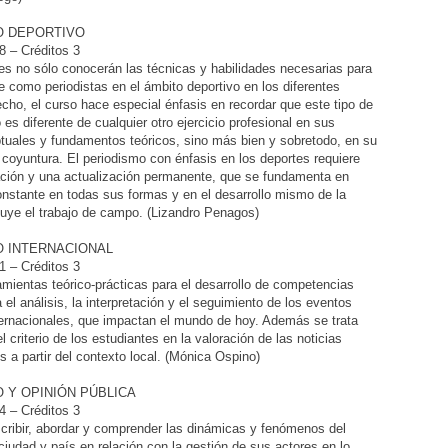
O DEPORTIVO
 – Créditos 3
es no sólo conocerán las técnicas y habilidades necesarias para
como periodistas en el ámbito deportivo en los diferentes
cho, el curso hace especial énfasis en recordar que este tipo de
es diferente de cualquier otro ejercicio profesional en sus
uales y fundamentos teóricos, sino más bien y sobretodo, en su
 coyuntura. El periodismo con énfasis en los deportes requiere
ción y una actualización permanente, que se fundamenta en
onstante en todas sus formas y en el desarrollo mismo de la
cluye el trabajo de campo. (Lizandro Penagos)
O INTERNACIONAL
 – Créditos 3
amientas teórico-prácticas para el desarrollo de competencias
el análisis, la interpretación y el seguimiento de los eventos
ternacionales, que impactan el mundo de hoy. Además se trata
el criterio de los estudiantes en la valoración de las noticias
s a partir del contexto local. (Mónica Ospino)
 Y OPINIÓN PÚBLICA
 – Créditos 3
cribir, abordar y comprender las dinámicas y fenómenos del
 ciudad y país en relación con la gestión de sus actores en lo