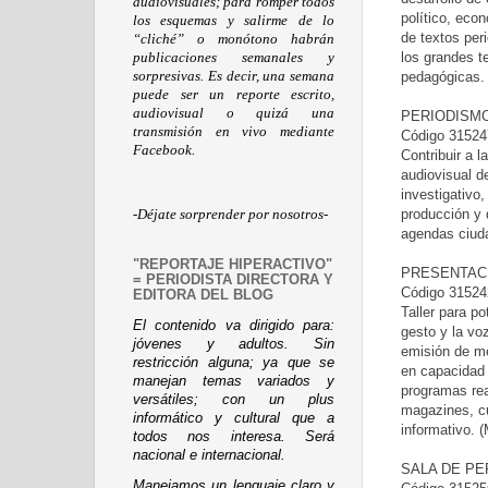
audiovisuales; para romper todos
político, eco
los esquemas y salirme de lo
de textos per
“cliché” o monótono habrán
los grandes t
publicaciones semanales y
sorpresivas. Es decir, una semana
pedagógicas.
puede ser un reporte escrito,
audiovisual o quizá una
PERIODISMO
transmisión en vivo mediante
Código 315247
Facebook.
Contribuir a 
audiovisual de
investigativo,
producción y 
-Déjate sorprender por nosotros-
agendas ciud
"REPORTAJE HIPERACTIVO"
PRESENTACI
= PERIODISTA DIRECTORA Y
Código 315242
EDITORA DEL BLOG
Taller para p
El contenido va dirigido para:
gesto y la vo
jóvenes y adultos. Sin
emisión de me
restricción alguna; ya que se
en capacidad 
manejan temas variados y
programas rea
versátiles; con un plus
magazines, cu
informático y cultural que a
informativo.
todos nos interesa. Será
nacional e internacional.
SALA DE PE
Manejamos un lenguaje claro y