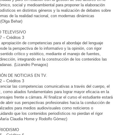
nómico, social y medioambiental para proponer la elaboración
iodísticos en distintos géneros y la realización de debates sobre
emas de la realidad nacional, con modernas dinámicas
 (Olga Behar)
 TELEVISIVO
 – Créditos 3
la apropiación de competencias para el abordaje del lenguaje
sde la perspectiva de lo informativo y la opinión, con rigor
 sentido crítico y estético, mediante el manejo de fuentes,
dirección, integrando en la construcción de los contenidos las
adanas. (Lizandro Penagos)
ÓN DE NOTICIAS EN TV.
 – Créditos 3
otenciar las competencias comunicativas a través del cuerpo, el
z, como aliados fundamentales para lograr mayor eficacia en la
nsajes frente a cámara. Al finalizar el curso el estudiante estará
de abrir sus perspectivas profesionales hacia la conducción de
lizados para medios audiovisuales como noticieros o
idando que los contenidos periodísticos no pierdan el rigor
 (María Claudia Home y Rodolfo Gómez)
RIODISMO