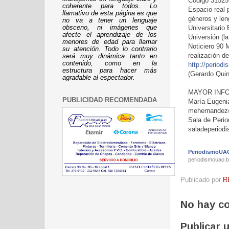
Código 315256
coherente para todos. Lo
Espacio real p
llamativo de esta página es que
géneros y len
no va a tener un lenguaje
Universitario 
obsceno, ni imágenes que
afecte el aprendizaje de los
Universión (la
menores de edad para llamar
Noticiero 90
su atención. Todo lo contrario
realización d
será muy dinámica tanto en
contenido, como en la
http://period
estructura para hacer más
(Gerardo Quin
agradable al espectador.
MAYOR INF
PUBLICIDAD RECOMENDADA
María Eugeni
mehernandez@
Sala de Peri
saladeperiod
PeriodismoUAO
periodismouao.
Publicado por
R
No hay c
Publicar 