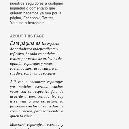
nuestros seguidores a cualquier
inquietud o comentario que
quieran hacernos ya sea por la
página, Facebook, Twitter,
Youtube o Instagram.
ABOUT THIS PAGE
Ésta página es u
n espacio
de periodismo independiente y
reflexivo, basado en noticias
reales; por medio de artículos de
opinión, reportajes y notas.
Pretendo mostrar la cultura en
sus diversos ámbitos sociales.
Allí van a encontrar reportajes
y/o noticias escritas, muchas
veces con su respectiva foto de
acuerdo al tema tratado. No voy
a ceñirme a una estructura, lo
fusionaré con los otros medios de
comunicación, para sorprender a
quien lo visite.
Mostraré reportajes: escritos y