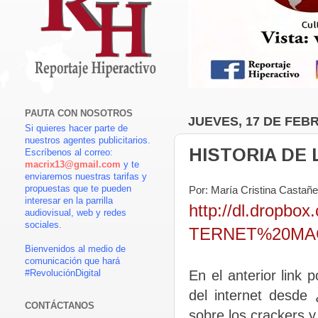
PAUTA CON NOSOTROS
JUEVES, 17 DE FEB
Si quieres hacer parte de
nuestros agentes publicitarios.
HISTORIA DE 
Escríbenos al correo:
macrix13@gmail.com
y te
enviaremos nuestras tarifas y
propuestas que te pueden
Por: María Cristina Castañe
interesar en la parrilla
http://dl.drop
audiovisual, web y redes
sociales.
TERNET%20MAC
Bienvenidos al medio de
comunicación que hará
En el anterior link
#RevoluciónDigital
del internet desde
CONTÁCTANOS
sobre los crackers y