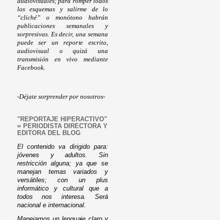
audiovisuales; para romper todos
los esquemas y salirme de lo
“cliché” o monótono habrán
publicaciones semanales y
sorpresivas. Es decir, una semana
puede ser un reporte escrito,
audiovisual o quizá una
transmisión en vivo mediante
Facebook.
-Déjate sorprender por nosotros-
"REPORTAJE HIPERACTIVO"
= PERIODISTA DIRECTORA Y
EDITORA DEL BLOG
El contenido va dirigido para:
jóvenes y adultos. Sin
restricción alguna; ya que se
manejan temas variados y
versátiles; con un plus
informático y cultural que a
todos nos interesa. Será
nacional e internacional.
Manejamos un lenguaje claro y