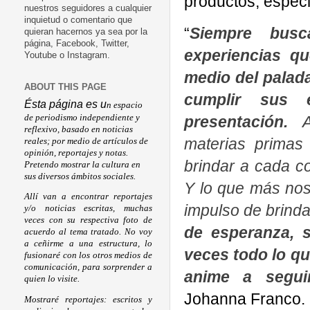
productos, espec
nuestros seguidores a cualquier
inquietud o comentario que
“
Siempre busc
quieran hacernos ya sea por la
página, Facebook, Twitter,
experiencias q
Youtube o Instagram.
medio del palad
ABOUT THIS PAGE
cumplir sus 
Ésta página es u
n espacio
de periodismo independiente y
presentación.
Ad
reflexivo, basado en noticias
materias primas
reales; por medio de artículos de
opinión, reportajes y notas.
brindar a cada c
Pretendo mostrar la cultura en
sus diversos ámbitos sociales.
Y lo que más nos 
Allí van a encontrar reportajes
impulso de brinda
y/o noticias escritas, muchas
veces con su respectiva foto de
de esperanza, s
acuerdo al tema tratado. No voy
a ceñirme a una estructura, lo
veces todo lo qu
fusionaré con los otros medios de
comunicación, para sorprender a
anime a segui
quien lo visite.
Johanna Franco.
Mostraré reportajes: escritos y