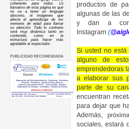
productos de pa
coherente para todos. Lo
llamativo de esta página es que
no va a tener un lenguaje
algunas de las d
obsceno, ni imágenes que
afecte el aprendizaje de los
y dan a con
menores de edad para llamar
su atención. Todo lo contrario
Instagram
(
@aigl
será muy dinámica tanto en
contenido, como en la
estructura para hacer más
agradable al espectador.
Si usted no está
PUBLICIDAD RECOMENDADA
alguno de esto
emprendedoras ta
a elaborar sus 
parte de su can
encuentran recet
para dejar que ha
Además,
próxim
sociales, estará