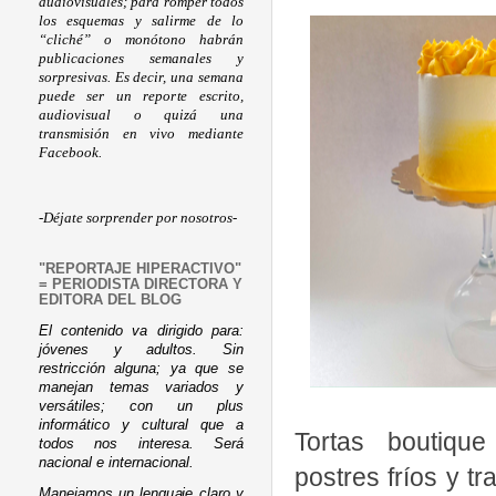
audiovisuales; para romper todos
los esquemas y salirme de lo
“cliché” o monótono habrán
publicaciones semanales y
sorpresivas. Es decir, una semana
puede ser un reporte escrito,
audiovisual o quizá una
transmisión en vivo mediante
Facebook.
-Déjate sorprender por nosotros-
"REPORTAJE HIPERACTIVO"
= PERIODISTA DIRECTORA Y
EDITORA DEL BLOG
El contenido va dirigido para:
jóvenes y adultos. Sin
restricción alguna; ya que se
manejan temas variados y
versátiles; con un plus
informático y cultural que a
Tortas boutique
todos nos interesa. Será
nacional e internacional.
postres fríos y t
Manejamos un lenguaje claro y