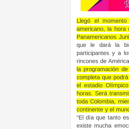
Llegó el momento 
americano, la hora 
Panamericanos Junio
que le dará la bi
participantes y a l
rincones de Améric
la programación de 
completa que podrá 
el estadio Olímpic
horas. Será transmit
toda Colombia, mien
continente y el mun
“El día que tanto e
existe mucha emoci