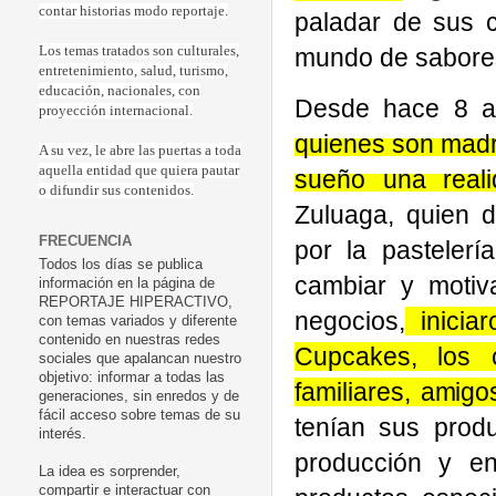
contar historias modo reportaje.
paladar de sus c
mundo de sabores
Los temas tratados son culturales,
entretenimiento, salud, turismo,
educación, nacionales, con
Desde hace 8 
proyección internacional.
quienes son madre
A su vez, le abre las puertas a toda
aquella entidad que quiera pautar
sueño una reali
o difundir sus contenidos.
Zuluaga, quien d
FRECUENCIA
por la pastelerí
Todos los días se publica
cambiar y motiv
información en la página de
REPORTAJE HIPERACTIVO,
negocios,
inicia
con temas variados y diferente
contenido en nuestras redes
Cupcakes, los 
sociales que apalancan nuestro
objetivo: informar a todas las
familiares, amigo
generaciones, sin enredos y de
fácil acceso sobre temas de su
tenían sus produ
interés.
producción y e
La idea es sorprender,
compartir e interactuar con