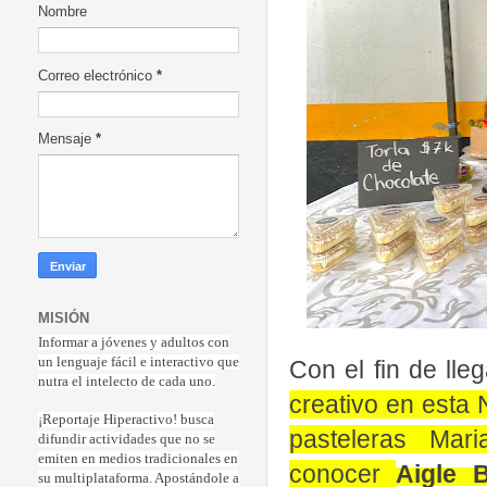
Nombre
Correo electrónico
*
Mensaje
*
MISIÓN
Informar a jóvenes y adultos con
un lenguaje fácil e interactivo que
Con el fin de lle
nutra el intelecto de cada uno.
creativo en esta 
¡Reportaje Hiperactiv
o! busca
pasteleras Ma
difundir actividades que no se
emiten en medios tradicionales en
conocer
Aigle 
su multiplataforma. Apostándole a