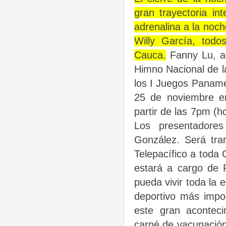
gran trayectoria in
adrenalina a la noc
Willy García, todo
Cauca.
Fanny Lu, ad
Himno Nacional de l
los I Juegos Panamer
25 de noviembre en
partir de las 7pm (
Los presentadores
González. Será tran
Telepacífico a toda C
estará a cargo de
pueda vivir toda la
deportivo más impor
este gran aconteci
carné de vacunación