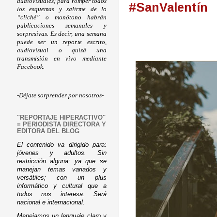
audiovisuales; para romper todos
#SanValentín
los esquemas y salirme de lo
“cliché” o monótono habrán
publicaciones semanales y
sorpresivas. Es decir, una semana
puede ser un reporte escrito,
audiovisual o quizá una
transmisión en vivo mediante
Facebook.
-Déjate sorprender por nosotros-
"REPORTAJE HIPERACTIVO"
= PERIODISTA DIRECTORA Y
EDITORA DEL BLOG
El contenido va dirigido para:
jóvenes y adultos. Sin
restricción alguna; ya que se
manejan temas variados y
versátiles; con un plus
informático y cultural que a
todos nos interesa. Será
nacional e internacional.
Manejamos un lenguaje claro y