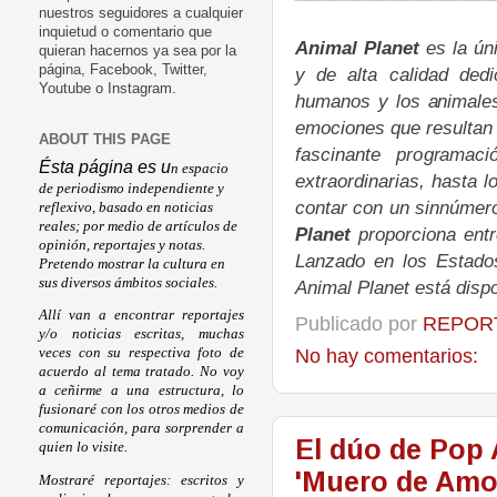
nuestros seguidores a cualquier
inquietud o comentario que
Animal Planet
es la ún
quieran hacernos ya sea por la
página, Facebook, Twitter,
y de alta calidad dedi
Youtube o Instagram.
humanos y los animales
emociones que resultan 
ABOUT THIS PAGE
fascinante programac
Ésta página es u
n espacio
extraordinarias, hasta 
de periodismo independiente y
contar con un sinnúmero
reflexivo, basado en noticias
reales; por medio de artículos de
Planet
proporciona entr
opinión, reportajes y notas.
Lanzado en los Estado
Pretendo mostrar la cultura en
sus diversos ámbitos sociales.
Animal Planet está dispo
Allí van a encontrar reportajes
Publicado por
REPORT
y/o noticias escritas, muchas
No hay comentarios:
veces con su respectiva foto de
acuerdo al tema tratado. No voy
a ceñirme a una estructura, lo
fusionaré con los otros medios de
comunicación, para sorprender a
El dúo de Pop 
quien lo visite.
'Muero de Amor
Mostraré reportajes: escritos y