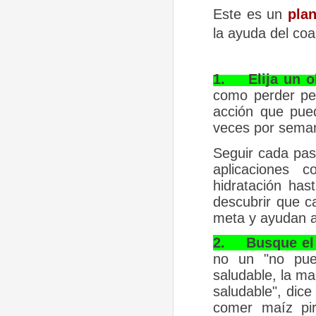
Este es un
plan
la ayuda del co
1.
Elija un o
como perder pes
acción que pued
veces por
sema
Seguir cada pas
aplicaciones
hidratación has
descubrir que c
meta y ayudan a
2.
Busque el 
no un "no pue
saludable, la ma
saludable", dic
comer maíz pir