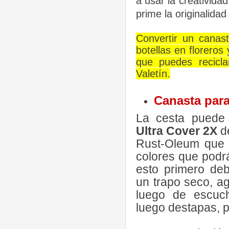
a usar la creativida
prime la originalidad
Convertir un canas
botellas en floreros
que puedes recicla
Valetín.
Canasta para
La cesta puede 
Ultra Cover 2X
d
Rust-Oleum que
colores que podr
esto primero deb
un trapo seco, ag
luego de escuch
luego destapas, pi