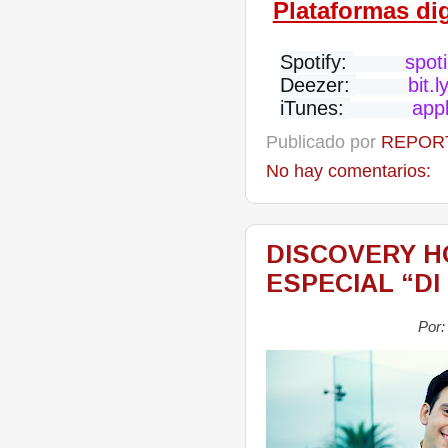
Plataformas dig
Spotify: 
spot
Deezer: 
bit.
iTunes: 
app
Publicado por
REPORT
No hay comentarios:
DISCOVERY H
ESPECIAL “DI
Por: