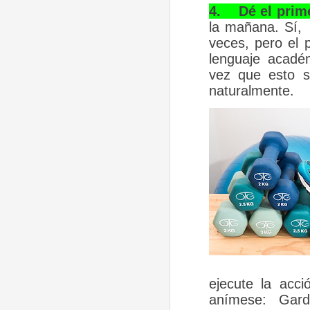
4.
Dé el prim
la mañana. Sí, 
veces, pero el 
lenguaje académ
vez que esto se
naturalmente.
ejecute la acci
anímese: Gar