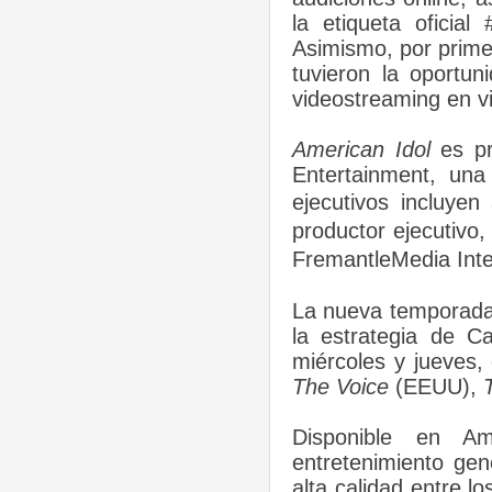
la etiqueta oficia
Asimismo, por primer
tuvieron la oportu
videostreaming en v
American Idol
es p
Entertainment, una
ejecutivos incluye
productor ejecutivo
FremantleMedia Inter
La nueva temporad
la estrategia de C
miércoles y jueves
The Voice
(EEUU),
Disponible en A
entretenimiento ge
alta calidad entre 