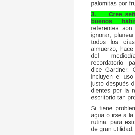
palomitas por fr
3.
Cree señ
buenos hábit
referentes son
ignorar, planea
todos los día
almuerzo, hace
del medio
recordatorio p
dice Gardner. 
incluyen el uso
justo después de
dientes por la 
escritorio tan p
Si tiene proble
agua o irse a l
rutina, para es
de gran utilidad.