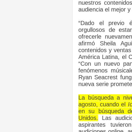
nuestros contenido
audiencia el mejor 
“Dado el previo é
orgullosos de est
ofrecerle nuevamen
afirmó Sheila Agui
contenidos y ventas
América Latina, el 
“Con un nuevo pane
fenómenos músicale
Ryan Seacrest fung
nueva serie promete
La búsqueda a nivel
agosto, cuando el
I
en su búsqueda de
Unidos.
Las audici
aspirantes tuvier
audiciones online, 