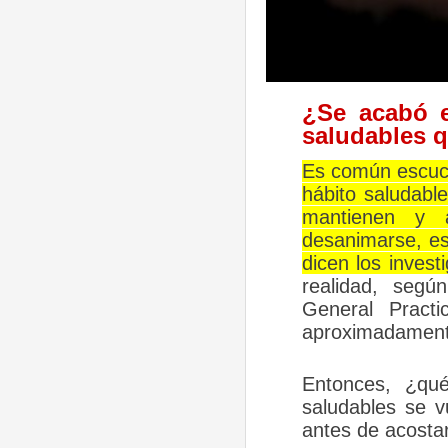
¿Se acabó e
saludables 
Es común escuch
hábito saludabl
mantienen y 
desanimarse, es
dicen los invest
realidad, segú
General Pract
aproximadamente
Entonces, ¿qu
saludables se v
antes de acosta