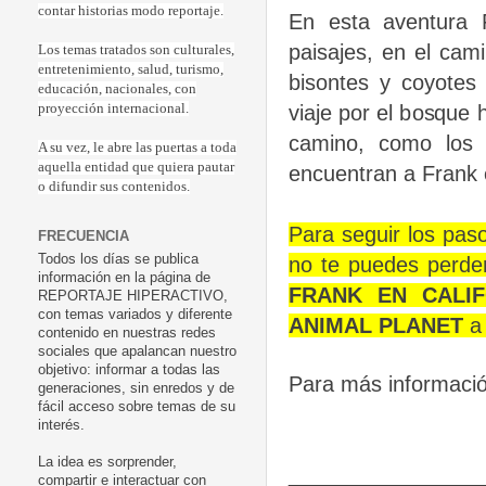
contar historias modo reportaje.
En esta aventura F
paisajes, en el cam
Los temas tratados son culturales,
entretenimiento, salud, turismo,
bisontes y coyotes
educación, nacionales, con
viaje por el bosque h
proyección internacional.
camino, como los 
A su vez, le abre las puertas a toda
aquella entidad que quiera pautar
encuentran a Frank en
o difundir sus contenidos.
Para seguir los pas
FRECUENCIA
Todos los días se publica
no te puedes perder 
información en la página de
FRANK EN CALIF
REPORTAJE HIPERACTIVO,
con temas variados y diferente
ANIMAL PLANET
a 
contenido en nuestras redes
sociales que apalancan nuestro
objetivo: informar a todas las
Para más informació
generaciones, sin enredos y de
fácil acceso sobre temas de su
interés.
La idea es sorprender,
________________
compartir e interactuar con