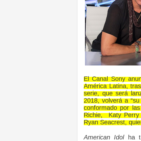
El Canal Sony anun
América Latina, tra
serie, que será la
2018, volverá a “su
conformado por las 
Richie, Katy Perry
Ryan Seacrest, quien
American Idol
ha te