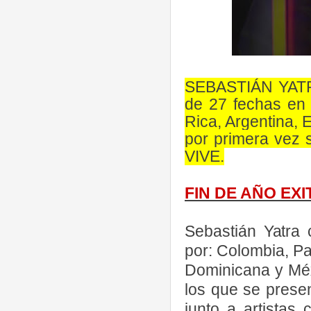
SEBASTIÁN YATRA 
de 27 fechas en
Rica, Argentina, 
por primera vez 
VIVE.
FIN DE AÑO EX
Sebastián Yatra 
por: Colombia, P
Dominicana y Méx
los que se prese
junto a artistas