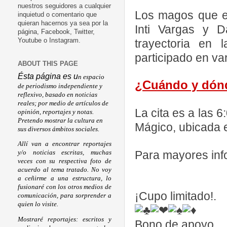
nuestros seguidores a cualquier
Los magos que en
inquietud o comentario que
quieran hacernos ya sea por la
Inti Vargas y D
página, Facebook, Twitter,
trayectoria en
Youtube o Instagram.
participado en va
ABOUT THIS PAGE
Ésta página es u
n espacio
¿Cuándo y dón
de periodismo independiente y
reflexivo, basado en noticias
reales; por medio de artículos de
La cita es a las 6
opinión, reportajes y notas.
Pretendo mostrar la cultura en
Mágico, ubicada 
sus diversos ámbitos sociales.
Allí van a encontrar reportajes
Para mayores in
y/o noticias escritas, muchas
veces con su respectiva foto de
acuerdo al tema tratado. No voy
a ceñirme a una estructura, lo
fusionaré con los otros medios de
¡Cupo limitado!.
comunicación, para sorprender a
quien lo visite.
Mostraré reportajes: escritos y
Bono de apoyo