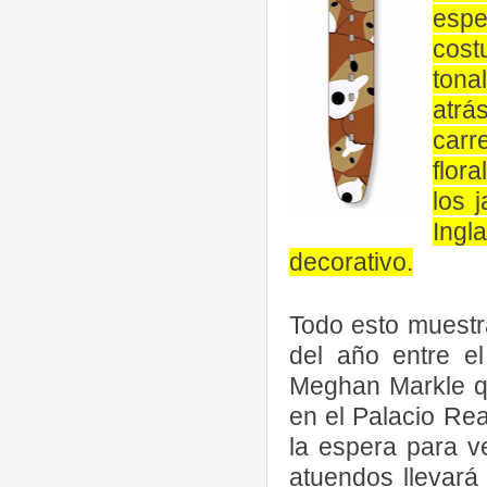
esp
costu
tona
atrá
carr
flor
los 
Ing
decorativo.
Todo esto muestr
del año entre el
Meghan Markle qu
en el Palacio Rea
la espera para v
atuendos llevará 