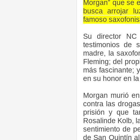
Morgan” que se es
busca arrojar lu
famoso saxofonis
Su director NC 
testimonios de 
madre, la saxofon
Fleming; del pro
más fascinante; 
en su honor en la
Morgan murió en 
contra las drogas
prisión y que t
Rosalinde Kolb, l
sentimiento de pe
de San Quintín a