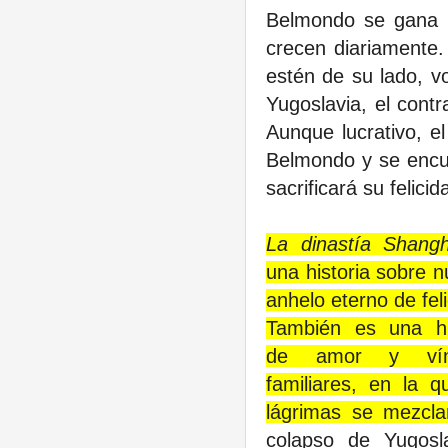
Belmondo se gana l
crecen diariamente. 
estén de su lado, vo
Yugoslavia, el cont
Aunque lucrativo, e
Belmondo y se encue
sacrificará su felici
La dinastía Shangh
una historia sobre n
anhelo eterno de fel
También es una hi
de amor y vín
familiares, en la q
lágrimas se mezcla
colapso de Yugosl