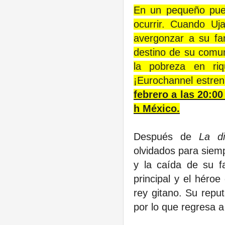
En un pequeño pueb
ocurrir. Cuando Uj
avergonzar a su fa
destino de su comun
la pobreza en ri
¡Eurochannel estre
febrero a las 20:00
h México.
Después de
La di
olvidados para siem
y la caída de su f
principal y el héroe
rey gitano. Su reput
por lo que regresa a