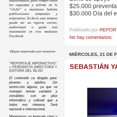
audiovisuales; para romper todos
$25.000 preventa
los esquemas y salirme de lo
“cliché” o monótono habrán
$30.000 Día del 
publicaciones semanales y
sorpresivas. Es decir, una semana
puede ser un reporte escrito,
audiovisual o quizá una
Publicado por
REPORT
transmisión en vivo mediante
Facebook.
No hay comentarios:
-Déjate sorprender por nosotros-
MIÉRCOLES, 21 DE 
"REPORTAJE HIPERACTIVO"
SEBASTIÁN Y
= PERIODISTA DIRECTORA Y
EDITORA DEL BLOG
El contenido va dirigido para:
jóvenes y adultos. Sin
restricción alguna; ya que se
manejan temas variados y
versátiles; con un plus
informático y cultural que a
todos nos interesa. Será
nacional e internacional.
Manejamos un lenguaje claro y