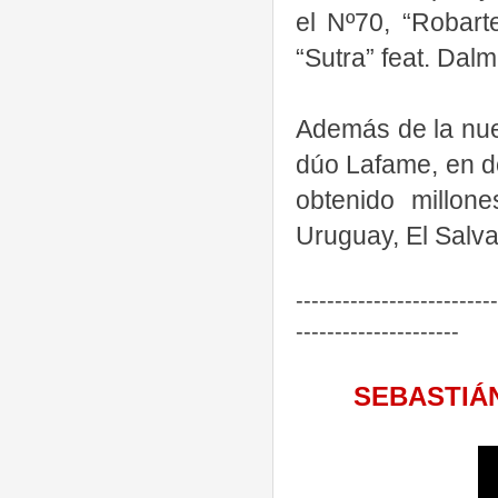
el Nº70, “Robart
“Sutra” feat. Dal
Además de la nuev
dúo Lafame, en d
obtenido millon
Uruguay, El Salva
-------------------------
---------------------
SEBASTIÁN