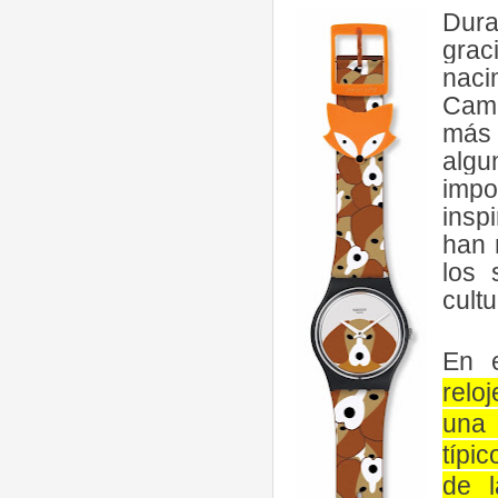
Dura
gra
naci
Camb
más 
alg
imp
insp
han 
los 
cultu
En 
reloj
una 
típi
de l