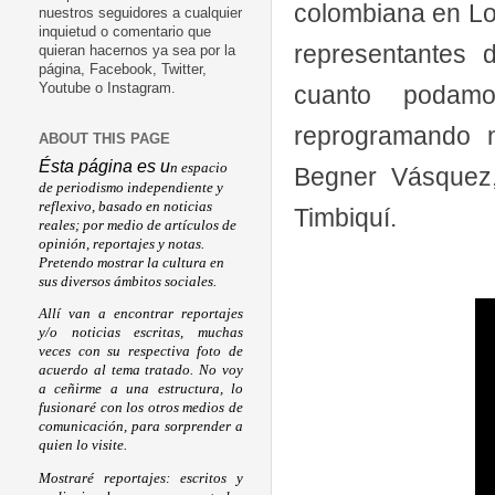
colombiana en Lo
nuestros seguidores a cualquier
inquietud o comentario que
representantes d
quieran hacernos ya sea por la
página, Facebook, Twitter,
cuanto podamo
Youtube o Instagram.
reprogramando n
ABOUT THIS PAGE
Ésta página es u
n espacio
Begner Vásquez
de periodismo independiente y
reflexivo, basado en noticias
Timbiquí.
reales; por medio de artículos de
opinión, reportajes y notas.
Pretendo mostrar la cultura en
sus diversos ámbitos sociales.
Allí van a encontrar reportajes
y/o noticias escritas, muchas
veces con su respectiva foto de
acuerdo al tema tratado. No voy
a ceñirme a una estructura, lo
fusionaré con los otros medios de
comunicación, para sorprender a
quien lo visite.
Mostraré reportajes: escritos y