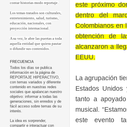
este próximo do
contar historias modo reportaje.
Los temas tratados son culturales,
dentro del mar
entretenimiento, salud, turismo,
educación, nacionales, con
Colombianos en la
proyección internacional.
obtención de l
A su vez, le abre las puertas a toda
aquella entidad que quiera pautar
alcanzaron a lleg
o difundir sus contenidos.
EEUU.
FRECUENCIA
Todos los días se publica
información en la página de
La agrupación tie
REPORTAJE HIPERACTIVO,
con temas variados y diferente
Estados Unidos 
contenido en nuestras redes
sociales que apalancan nuestro
objetivo: informar a todas las
tanto a apoyado
generaciones, sin enredos y de
fácil acceso sobre temas de su
musical. “Estamo
interés.
este evento ta
La idea es sorprender,
compartir e interactuar con