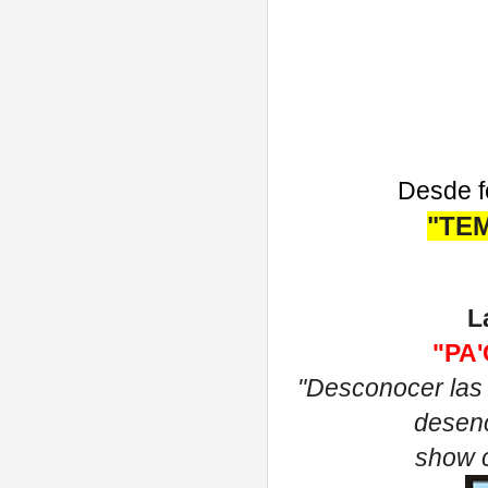
Desde f
"TE
L
"PA'
"Desconocer las 
desenc
show 