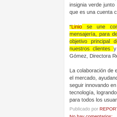
insignia verde
junto 
que es una cuenta c
“
Linio
se une con 
mensajería, para de
objetivo principal
nuestros clientes
y
Gómez, Directora Re
La colaboración de 
el mercado, ayudand
seguir innovando en 
tecnología, logrando
para todos los usuari
Publicado por
REPORT
No hay comentarios: