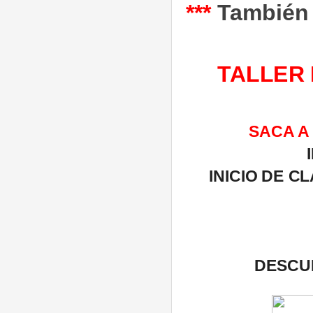
***
También t
TALLER 
SACA A
INICIO DE C
DESCU