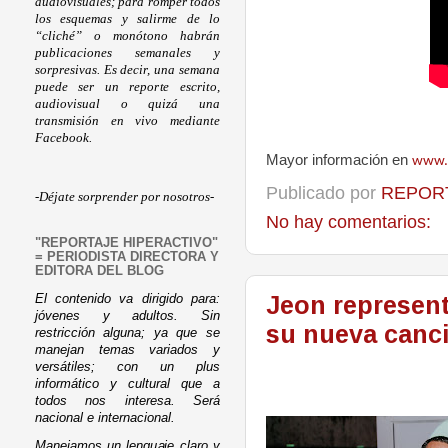
audiovisuales; para romper todos
los esquemas y salirme de lo
“cliché” o monótono habrán
publicaciones semanales y
sorpresivas. Es decir, una semana
puede ser un reporte escrito,
audiovisual o quizá una
transmisión en vivo mediante
Facebook.
Mayor información en
www.h
Publicado por
REPORT
-Déjate sorprender por nosotros-
No hay comentarios:
"REPORTAJE HIPERACTIVO"
= PERIODISTA DIRECTORA Y
EDITORA DEL BLOG
Jeon representa
El contenido va dirigido para:
jóvenes y adultos. Sin
su nueva canc
restricción alguna; ya que se
manejan temas variados y
versátiles; con un plus
informático y cultural que a
todos nos interesa. Será
nacional e internacional.
Manejamos un lenguaje claro y