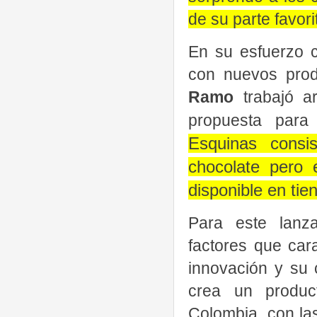
de su parte favori
En su esfuerzo c
con nuevos prod
Ramo
trabajó a
propuesta para
Esquinas consis
chocolate pero 
disponible en tien
Para este lanz
factores que car
innovación y su 
crea un produc
Colombia, con la