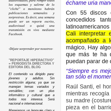
audiovisuales; para romper todos
échame una man
los esquemas y salirme de lo
“cliché” o monótono habrán
Con 55 discos 
publicaciones semanales y
sorpresivas. Es decir, una semana
concedidos tan
puede ser un reporte escrito,
latinoamericanos
audiovisual o quizá una
transmisión en vivo mediante
Cali interpreta
Facebook.
acompañado a lo
mágico, Hay algo 
-Déjate sorprender por nosotros-
que más te ha qu
puedan parar de 
"REPORTAJE HIPERACTIVO"
= PERIODISTA DIRECTORA Y
EDITORA DEL BLOG
“Siempre es mejo
El contenido va dirigido para:
tan sólo el momen
jóvenes y adultos. Sin
restricción alguna; ya que se
Raúl Santi, el ho
manejan temas variados y
versátiles; con un plus
mientras recogía
informático y cultural que a
su madre (costur
todos nos interesa. Será
nacional e internacional.
pieza en el barri
Manejamos un lenguaje claro y