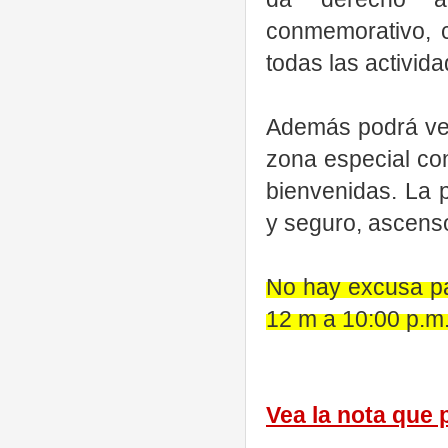
conmemorativo, 
todas las activi
Además podrá veni
zona especial co
bienvenidas. La 
y seguro, ascens
No hay excusa pa
12 m a 10:00 p.m
Vea la nota que