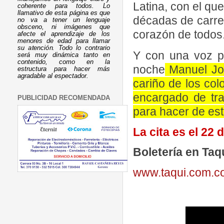
Latina, con el qu
coherente para todos. Lo
llamativo de esta página es que
décadas de carrer
no va a tener un lenguaje
obsceno, ni imágenes que
corazón de todos
afecte el aprendizaje de los
menores de edad para llamar
su atención. Todo lo contrario
Y con una voz pr
será muy dinámica tanto en
contenido, como en la
noche
Manuel Jos
estructura para hacer más
agradable al espectador.
cariño de los col
encargado de tra
PUBLICIDAD RECOMENDADA
para hacer de est
La cita es el 22 
Boletería en Taq
www.taqui.com.c