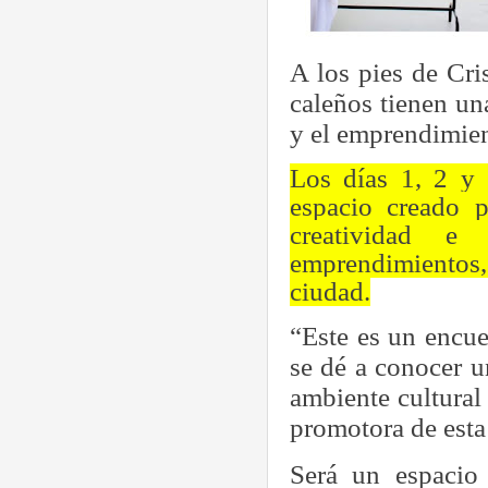
A los pies de Cri
caleños tienen una
y el emprendimien
Los días 1, 2 y 
espacio creado 
creatividad e
emprendimientos, 
ciudad.
“Este es un encue
se dé a conocer u
ambiente cultura
promotora de esta
Será un espacio 