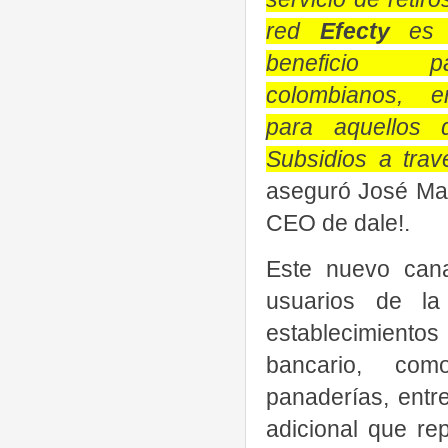
red
Efecty
es 
beneficio 
colombianos, e
para aquellos 
Subsidios a tra
aseguró José Ma
CEO de dale!.
Este nuevo cana
usuarios de la 
establecimientos
bancario, como
panaderías, entre
adicional que re