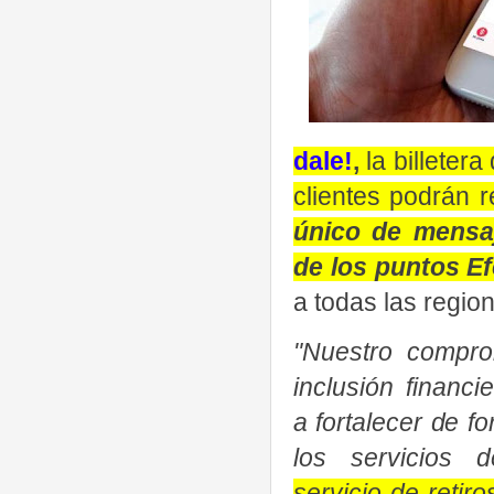
dale!
,
la billetera
clientes podrán r
único de mensaj
de los puntos Ef
a todas las region
"Nuestro compro
inclusión financi
a fortalecer de f
los servicios d
servicio de retiro