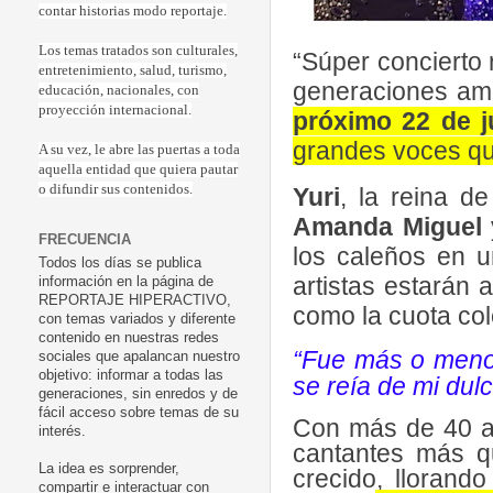
contar historias modo reportaje.
Los temas tratados son culturales,
“Súper concierto 
entretenimiento, salud, turismo,
generaciones ama
educación, nacionales, con
proyección internacional.
próximo 22 de j
grandes voces qu
A su vez, le abre las puertas a toda
aquella entidad que quiera pautar
o difundir sus contenidos.
Yuri
, la reina d
Amanda Miguel
FRECUENCIA
los caleños en u
Todos los días se publica
artistas estará
información en la página de
REPORTAJE HIPERACTIVO,
como la cuota co
con temas variados y diferente
contenido en nuestras redes
“Fue más o menos
sociales que apalancan nuestro
objetivo: informar a todas las
se reía de mi dul
generaciones, sin enredos y de
fácil acceso sobre temas de su
Con más de 40 añ
interés.
cantantes más q
La idea es sorprender,
crecido, llorand
compartir e interactuar con