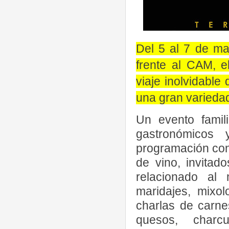
Del 5 al 7 de may
frente al CAM, el
viaje inolvidabl
una gran variedad
Un evento famili
gastronómicos
programación con
de vino, invitad
relacionado al
maridajes, mixol
charlas de carne
quesos, charcu