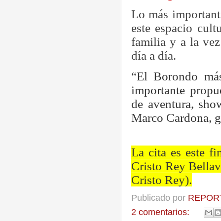
Lo más importante
este espacio cult
familia y a la ve
día a día.
“El Borondo más
importante propu
de aventura, sho
Marco Cardona, g
La cita es este f
Cristo Rey Bellav
Cristo Rey).
Publicado por
REPORT
2 comentarios: