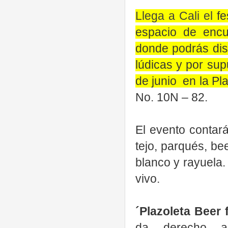
Llega a Cali el
fe
espacio de encu
donde podrás disf
lúdicas y por sup
de junio
en la
Pla
No. 10N – 82.
El evento contará
tejo, parqués, be
blanco y rayuela.
vivo.
´Plazoleta Beer 
da derecho a