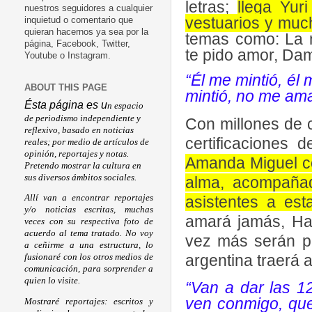
letras;
llega Yur
nuestros seguidores a cualquier
vestuarios y much
inquietud o comentario que
quieran hacernos ya sea por la
temas como: La m
página, Facebook, Twitter,
te pido amor, Da
Youtube o Instagram.
“Él me mintió, él
ABOUT THIS PAGE
mintió, no me am
Ésta página es u
n espacio
de periodismo independiente y
Con millones de 
reflexivo, basado en noticias
certificaciones 
reales; por medio de artículos de
opinión, reportajes y notas.
Amanda Miguel co
Pretendo mostrar la cultura en
sus diversos ámbitos sociales.
alma, acompañad
asistentes a est
Allí van a encontrar reportajes
y/o noticias escritas, muchas
amará jamás, Ha
veces con su respectiva foto de
acuerdo al tema tratado. No voy
vez más serán pa
a ceñirme a una estructura, lo
argentina traerá a
fusionaré con los otros medios de
comunicación, para sorprender a
quien lo visite.
“Van a dar las 1
ven conmigo, que
Mostraré reportajes: escritos y