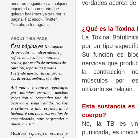
verdades acerca de 
nuestros seguidores a cualquier
inquietud o comentario que
quieran hacernos ya sea por la
página, Facebook, Twitter,
Youtube o Instagram.
¿Qué es la Toxina 
La Toxina Botulínic
ABOUT THIS PAGE
por un tipo específi
Ésta página es u
n espacio
de periodismo independiente y
Su función es blo
reflexivo, basado en noticias
nerviosa que produ
reales; por medio de artículos de
opinión, reportajes y notas.
la contracción n
Pretendo mostrar la cultura en
sus diversos ámbitos sociales.
músculos por es
Allí van a encontrar reportajes
utilizarlo se relajan.
y/o noticias escritas, muchas
veces con su respectiva foto de
acuerdo al tema tratado. No voy
Esta sustancia es 
a ceñirme a una estructura, lo
cuerpo?
fusionaré con los otros medios de
comunicación, para sorprender a
No, la TB es una
quien lo visite.
purificada, es inoc
Mostraré reportajes: escritos y