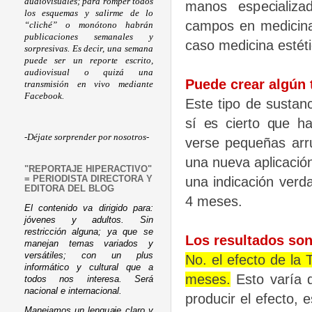
audiovisuales; para romper todos
manos especializa
los esquemas y salirme de lo
campos en medicina 
“cliché” o monótono habrán
publicaciones semanales y
caso medicina estéti
sorpresivas. Es decir, una semana
puede ser un reporte escrito,
audiovisual o quizá una
Puede crear algún 
transmisión en vivo mediante
Facebook.
Este tipo de sustan
sí es cierto que h
-Déjate sorprender por nosotros-
verse pequeñas arr
una nueva aplicació
"REPORTAJE HIPERACTIVO"
una indicación verd
= PERIODISTA DIRECTORA Y
EDITORA DEL BLOG
4 meses.
El contenido va dirigido para:
jóvenes y adultos. Sin
restricción alguna; ya que se
Los resultados so
manejan temas variados y
versátiles; con un plus
No. el efecto de la
informático y cultural que a
meses.
Esto varía d
todos nos interesa. Será
nacional e internacional.
producir el efecto,
Manejamos un lenguaje claro y