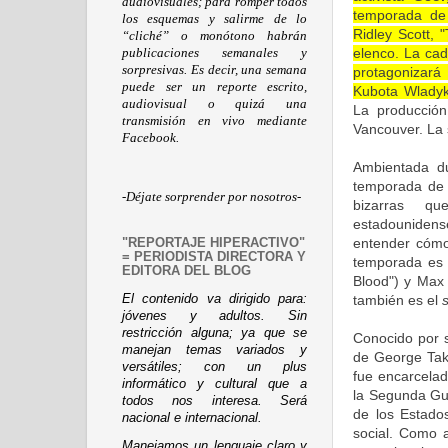
audiovisuales; para romper todos
temporada de 
los esquemas y salirme de lo
Ridley Scott, 
“cliché” o monótono habrán
elenco. La ca
publicaciones semanales y
sorpresivas. Es decir, una semana
protagonizar
puede ser un reporte escrito,
Kubota Wladyka
audiovisual o quizá una
La producció
transmisión en vivo mediante
Vancouver. La
Facebook.
Ambientada d
temporada de 
-Déjate sorprender por nosotros-
bizarras q
estadouniden
entender cómo
"REPORTAJE HIPERACTIVO"
= PERIODISTA DIRECTORA Y
temporada es 
EDITORA DEL BLOG
Blood") y Max 
El contenido va dirigido para:
también es el
jóvenes y adultos. Sin
restricción alguna; ya que se
Conocido por s
manejan temas variados y
de George Take
versátiles; con un plus
fue encarcela
informático y cultural que a
la Segunda Gue
todos nos interesa. Será
de los Estados
nacional e internacional.
social. Como a
Manejamos un lenguaje claro y