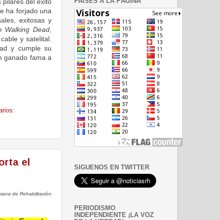
pilares del éxito
PAISES A LA PÁGINA
se ha forjado una
les, exitosas y
e Walking Dead
,
able y satelital.
dad y cumple su
an ganado fama a
rios:
rta el
SIGUENOS EN TWITTER
iana de Rehabilitación
PERIODISMO
INDEPENDIENTE ¡LA VOZ