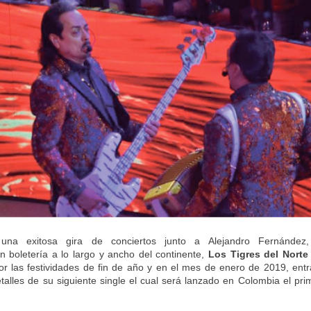
na exitosa gira de conciertos junto a Alejandro
Fernández
 boletería a lo largo y ancho del continente,
Los Tigres del Nort
r las festividades de fin de año y en el mes de enero de 2019, entr
etalles de su siguiente single el cual será lanzado en Colombia el pr