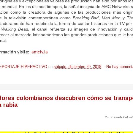
originales y excepcionales valores de producción han sido por años los 
 mundial. En los últimos tiempos, la señal insignia de AMC Networks 
ción como la creadora de algunas de las producciones más origina
e la televisión contemporánea como
Breaking Bad
,
Mad Men
y
Th
rdaderamente han redefinido la forma de contar historias en la TV por c
 Walking Dead,
el canal refuerza su imagen de innovación y cali
recer al mercado latinoamericano las grandes producciones que le h
nal.
rmación visite:
amctv.la
EPORTAJE HIPERACTIVO
en
sábado, diciembre 29, 2018
No hay comenta
dores colombianos descubren cómo se transpo
a rabia
Por:
Escuela Colomb