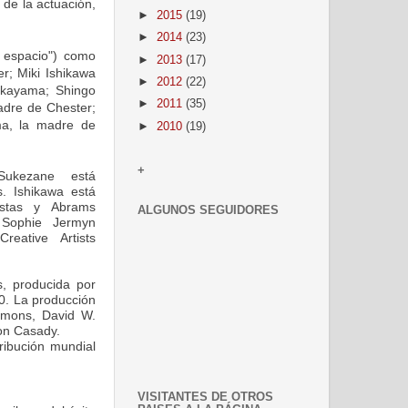
o de la actuación,
►
2015
(19)
►
2014
(23)
l espacio") como
►
2013
(17)
r; Miki Ishikawa
►
2012
(22)
akayama; Shingo
►
2011
(35)
dre de Chester;
ma, la madre de
►
2010
(19)
+
Sukezane está
. Ishikawa está
istas y Abrams
ALGUNOS SEGUIDORES
 Sophie Jermyn
eative Artists
, producida por
0. La producción
mmons, David W.
on Casady.
ribución mundial
VISITANTES DE OTROS