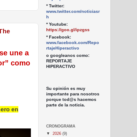
* Twitter:
www.twitter.com/noticiasr
h
* Youtube:
https://goo.gl/ipzgss
“The
* Facebook:
www.facebook.com/Repo
rtajeHiperactivo
se une a
o googleanos como:
REPORTAJE
ror” como
HIPERACTIVO
Su opinión es muy
importante para nosotros
o
porque tod@s hacemos
parte de la noticia.
ero en
CRONOGRAMA
▼
2026
(9)