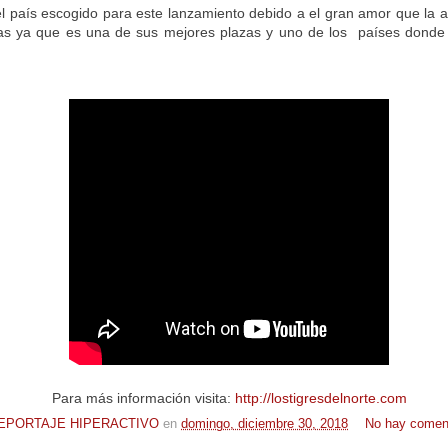
l país escogido para este lanzamiento debido a el gran amor que la a
rras ya que es una de sus mejores plazas y uno de los países dond
Para más información visita:
http://lostigresdelnorte.com
EPORTAJE HIPERACTIVO
en
domingo, diciembre 30, 2018
No hay coment