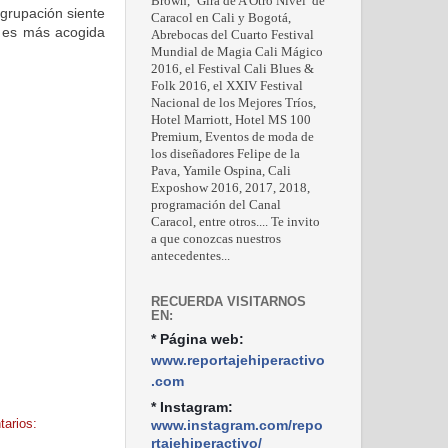
Brown, ‘Gira de A Otro Nivel’ de
grupación siente
Caracol en Cali y Bogotá,
e es más acogida
Abrebocas del Cuarto Festival
Mundial de Magia Cali Mágico
2016, el Festival Cali Blues &
Folk 2016, el XXIV Festival
Nacional de los Mejores Tríos,
Hotel Marriott, Hotel MS 100
Premium, Eventos de moda de
los diseñadores Felipe de la
Pava, Yamile Ospina, Cali
Exposhow 2016, 2017, 2018,
programación del Canal
Caracol, entre otros.... Te invito
a que conozcas nuestros
antecedentes...
RECUERDA VISITARNOS
EN:
* Página web:
www.reportajehiperactivo
.com
* Instagram:
arios:
www.instagram.com/repo
rtajehiperactivo/