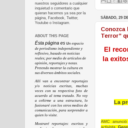
nuestros seguidores a cualquier
inquietud o comentario que
quieran hacernos ya sea por la
SÁBADO, 29 D
página, Facebook, Twitter,
Youtube o Instagram.
Conozca l
Terror” q
ABOUT THIS PAGE
Ésta página es u
n espacio
El reco
de periodismo independiente y
reflexivo, basado en noticias
la exit
reales; por medio de artículos de
opinión, reportajes y notas.
Pretendo mostrar la cultura en
sus diversos ámbitos sociales.
Allí van a encontrar reportajes
y/o noticias escritas, muchas
veces con su respectiva foto de
acuerdo al tema tratado. No voy
a ceñirme a una estructura, lo
La p
fusionaré con los otros medios de
comunicación, para sorprender a
quien lo visite.
AMC anunció 
Mostraré reportajes: escritos y
activista
Geor