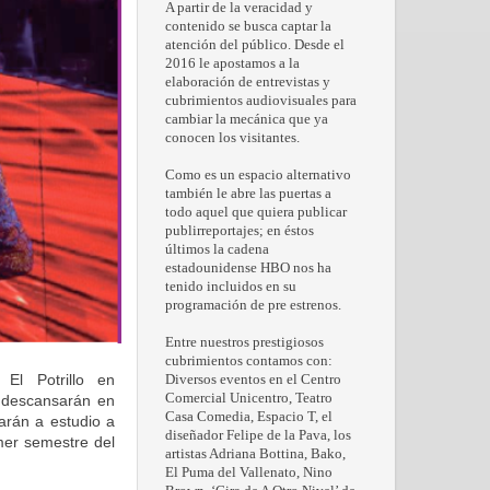
A partir de la veracidad y
contenido se busca captar la
atención del público. Desde el
2016 le apostamos a la
elaboración de entrevistas y
cubrimientos audiovisuales para
cambiar la mecánica que ya
conocen los visitantes.
Como es un espacio alternativo
también le abre las puertas a
todo aquel que quiera publicar
publirreportajes; en éstos
últimos la cadena
estadounidense HBO nos ha
tenido incluidos en su
programación de pre estrenos.
Entre nuestros prestigiosos
cubrimientos contamos con:
, El Potrillo en
Diversos eventos en el Centro
Comercial Unicentro, Teatro
e
descansarán en
Casa Comedia, Espacio T, el
arán a estudio a
diseñador Felipe de la Pava, los
imer semestre del
artistas Adriana Bottina, Bako,
El Puma del Vallenato, Nino