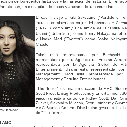
recisión de los eventos históricos y la narración de historias. En el lad
 Yamato-san, un ex capitán de pesca y anciano de la comunidad.
El cast incluye a Kiki Sukezane ("Perdido en e
Yuko, una misteriosa mujer del pasado de Cheste
("9-1-1") como Amy, una amiga de la familia N
Usami ("Unbroken") como Henry Nakayama, el pa
y Naoko Mori ("Everest") como Asako Nakaya
Chester.
Takei está representado por Buchwald. 
representada por la Agencia de Artistas Abrams
representada por la Agencia Global de Art
Entertainment. Usami está representada por
Management. Mori está representada por Cr
Management y Thruline Entertainment.
"The Terror" es una producción de AMC Studios
Scott Free, Emjag Productions y Entertainment 36
ejecutiva está a cargo de Ridley Scott, Dan Si
Zucker, Alexandra Milchan, Scott Lambert y Guym
AMC Studios Content Distribution gestiona la dist
 Miki Ishikawa
de "The Terror".
al AMC