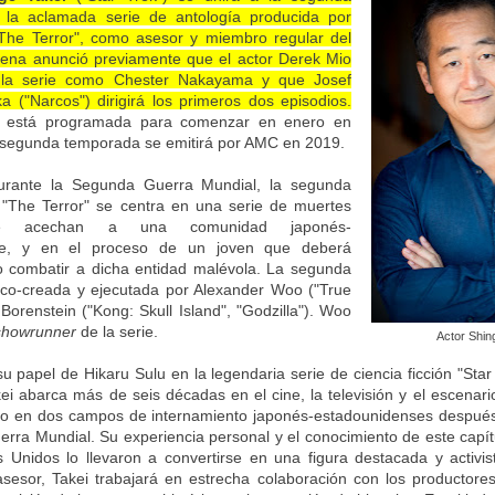
la aclamada serie de antología producida por
"The Terror", como asesor y miembro regular del
dena anunció previamente que el actor Derek Mio
á la serie como Chester Nakayama y que Josef
 ("Narcos") dirigirá los primeros dos episodios.
n está programada para comenzar en enero en
 segunda temporada se emitirá por AMC en 2019.
urante la Segunda Guerra Mundial, la segunda
"The Terror" se centra en una serie de muertes
ue acechan a una comunidad japonés-
se, y en el proceso de un joven que deberá
 combatir a dicha entidad malévola. La segunda
co-creada y ejecutada por Alexander Woo ("True
Borenstein ("Kong: Skull Island", "Godzilla"). Woo
showrunner
de la serie.
Actor Shin
u papel de Hikaru Sulu en la legendaria serie de ciencia ficción "Star 
i abarca más de seis décadas en el cine, la televisión y el escenari
do en dos campos de internamiento japonés-estadounidenses después 
rra Mundial. Su experiencia personal y el conocimiento de este capítu
 Unidos lo llevaron a convertirse en una figura destacada y activist
sesor, Takei trabajará en estrecha colaboración con los productores