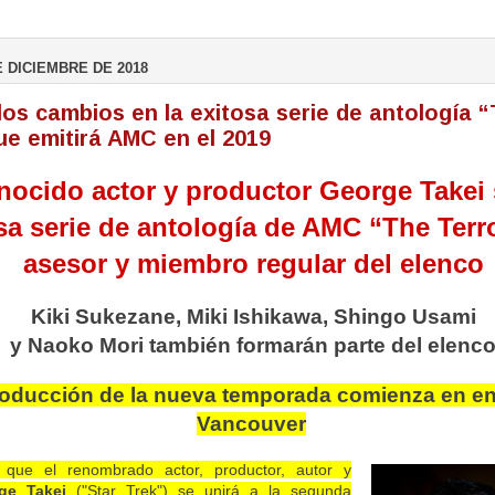
E DICIEMBRE DE 2018
os cambios en la exitosa serie de antología 
ue emitirá AMC en el 2019
nocido actor y productor George Takei 
osa serie de antología de AMC “The Ter
asesor y miembro regular del elenco
Kiki Sukezane, Miki Ishikawa, Shingo Usami
y Naoko Mori también formarán parte del elenc
roducción de la nueva temporada comienza en en
Vancouver
que el renombrado actor, productor, autor y
ge Takei
("Star Trek") se unirá a la segunda