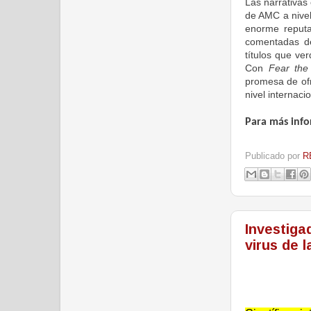
Las narrativas 
de AMC a nivel
enorme reputa
comentadas d
títulos que ve
Con
Fear the
promesa de of
nivel internacio
Para más info
Publicado por
R
Investiga
virus de l