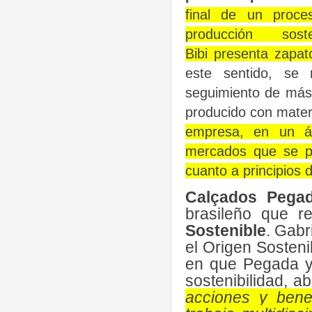
final de un proce
producción sosten
Bibi presenta zapa
este sentido, se 
seguimiento de más
producido con materi
empresa, en un ám
mercados que se p
cuanto a principios d
Calçados Pegad
brasileño que re
Sostenible
. Gabr
el Origen Sosteni
en que Pegada y 
sostenibilidad, a
acciones y bene