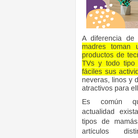
A diferencia de 
madres toman u
productos de tecn
TVs y todo tipo
fáciles sus activ
neveras, linos y
atractivos para el
Es común q
actualidad exist
tipos de mamás 
artículos dis