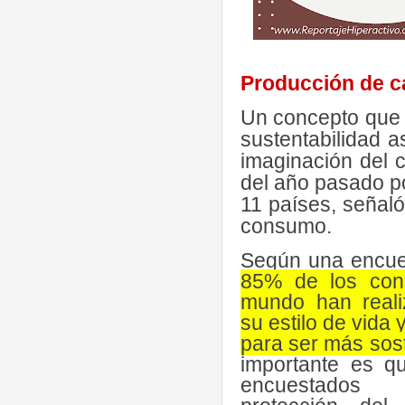
Producción de c
Un concepto que g
sustentabilidad 
imaginación del 
del año pasado p
11 países, señal
consumo.
Según una encues
85% de los con
mundo han real
su estilo de vida
para ser más sos
importante es q
encuestados 