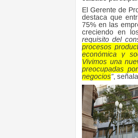
El Gerente de Pro
destaca que ent
75% en las empre
creciendo en l
requisito del co
procesos product
económica y soc
Vivimos una nue
preocupadas por 
negocios
”
, señala