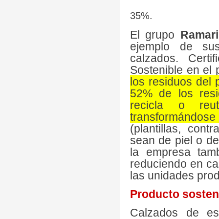
35%.
El grupo
Ramar
ejemplo de sus
calzados. Cert
Sostenible en el 
los residuos del 
52% de los res
recicla o reu
transformándos
(plantillas, cont
sean de piel o de
la empresa tamb
reduciendo en ca
las unidades prod
Producto sosten
Calzados de es