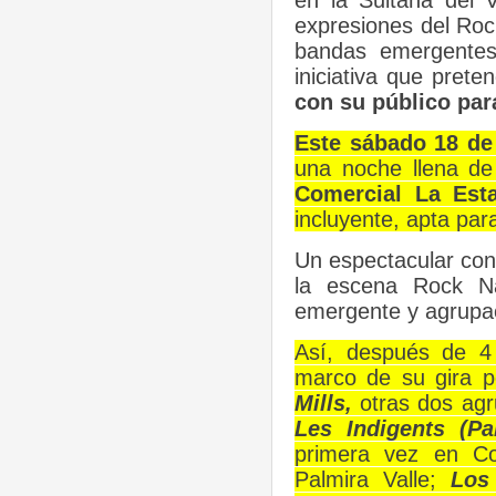
en la Sultana del V
expresiones del Rock
bandas emergentes 
iniciativa que prete
con su público par
Este sábado 18 de
una noche llena d
Comercial La Est
incluyente, apta para
Un espectacular conc
la escena Rock Na
emergente y agrupac
Así, después de 4
marco de su gira 
Mills,
otras dos agru
Les Indigents (P
primera vez en Co
Palmira Valle;
Los 