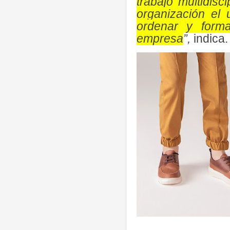
trabajo multidisci
organización el
ordenar y forma
empresa
”,
indica.