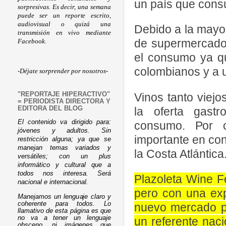
un país que cons
sorpresivas. Es decir, una semana
puede ser un reporte escrito,
audiovisual o quizá una
Debido a la mayo
transmisión en vivo mediante
de supermercado
Facebook.
el consumo ya qu
colombianos y a u
-Déjate sorprender por nosotros-
Vinos tanto viej
"REPORTAJE HIPERACTIVO"
= PERIODISTA DIRECTORA Y
la oferta gast
EDITORA DEL BLOG
El contenido va dirigido para:
consumo. Por c
jóvenes y adultos. Sin
importante en co
restricción alguna; ya que se
manejan temas variados y
la Costa Atlántica
versátiles; con un plus
informático y cultural que a
todos nos interesa. Será
Plazoleta Wine Fe
nacional e internacional.
pero con una exp
Manejamos un lenguaje claro y
coherente para todos. Lo
nuevo mercado pe
llamativo de esta página es que
no va a tener un lenguaje
un referente nac
obsceno, ni imágenes que