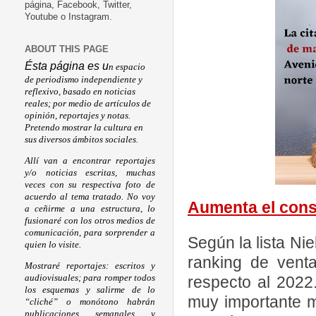
página, Facebook, Twitter,
Youtube o Instagram.
ABOUT THIS PAGE
Ésta página es u
n espacio
de periodismo independiente y
reflexivo, basado en noticias
reales; por medio de artículos de
opinión, reportajes y notas.
Pretendo mostrar la cultura en
sus diversos ámbitos sociales.
Allí van a encontrar reportajes
y/o noticias escritas, muchas
veces con su respectiva foto de
acuerdo al tema tratado. No voy
Aumenta el con
a ceñirme a una estructura, lo
fusionaré con los otros medios de
comunicación, para sorprender a
Según la lista Ni
quien lo visite.
ranking de vent
Mostraré reportajes: escritos y
audiovisuales; para romper todos
respecto al 2022
los esquemas y salirme de lo
muy importante m
“cliché” o monótono habrán
publicaciones semanales y