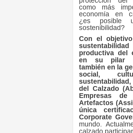
protección del
como más impo
economía en cr
¿es posible 
sostenibilidad?
Con el objetiv
sustentabilid
productiva del 
en su pilar a
también en la g
social, cu
sustentabilidad,
del Calzado (Ab
Empresas de 
Artefactos (Assi
única certific
Corporate Gove
mundo. Actualm
calzado participa