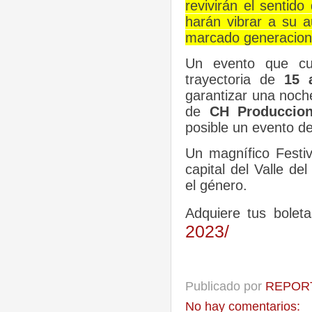
revivirán el sentid
harán vibrar a su a
marcado generacion
Un evento que cu
trayectoria de
15
garantizar una noc
de
CH Produccio
posible un evento de
Un magnífico Festiv
capital del Valle d
el género.
Adquiere tus bolet
2023/
Publicado por
REPORT
No hay comentarios: