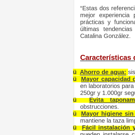
“Estas dos referenc
mejor experiencia 
prácticas y funcio
últimas tendencias
Catalina González.
Características 
ü
Ahorro de agua:
si
ü
Mayor capacidad 
en laboratorios par
250gr y 1.000gr seg
ü
Evita taponam
obstrucciones.
ü
Mayor higiene sin
mantiene la taza limp
ü
Fácil instalación
pueden instalarse 