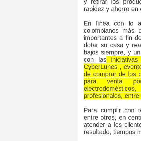
y retirar los prod
rapidez y ahorro en 
En línea con lo a
colombianos más d
importantes a fin de
dotar su casa y rea
bajos siempre, y u
con las
iniciativa
CyberLunes , evento
de comprar de los c
para venta por 
electrodoméstico
profesionales, entre 
Para cumplir con t
entre otros, en cen
atender a los clien
resultado, tiempos 