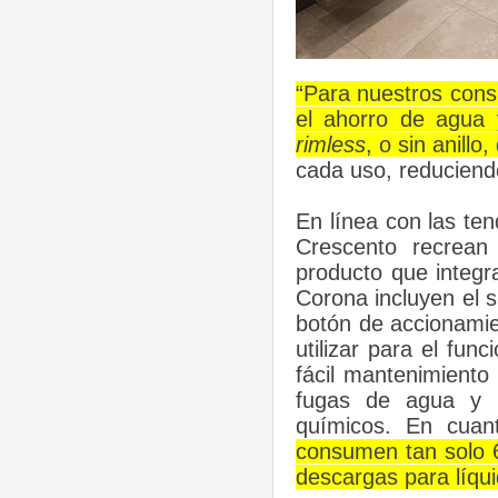
“Para nuestros cons
el ahorro de agua 
rimless
, o sin anill
cada uso, reduciend
En línea con las ten
Crescento recrean
producto que integra
Corona incluyen el 
botón de accionamie
utilizar para el func
fácil mantenimiento
fugas de agua y b
químicos.
En cuant
consumen tan solo 6
descargas para líqui