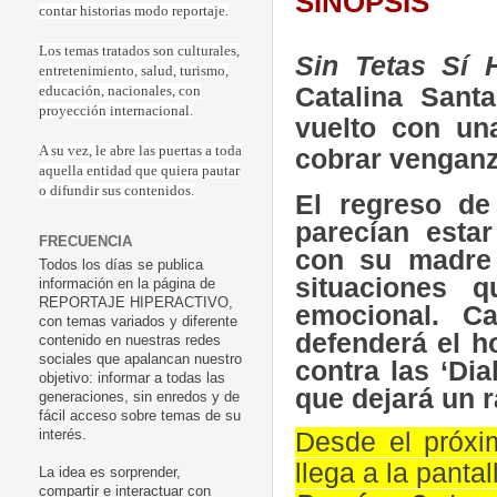
SINOPSIS
contar historias modo reportaje.
Los temas tratados son culturales,
Sin Tetas Sí
entretenimiento, salud, turismo,
Catalina Sant
educación, nacionales, con
proyección internacional.
vuelto con un
A su vez, le abre las puertas a toda
cobrar venganza
aquella entidad que quiera pautar
o difundir sus contenidos.
El regreso de
parecían estar
FRECUENCIA
con su madre 
Todos los días se publica
situaciones 
información en la página de
REPORTAJE HIPERACTIVO,
emocional. C
con temas variados y diferente
defenderá el h
contenido en nuestras redes
sociales que apalancan nuestro
contra las ‘Di
objetivo: informar a todas las
que dejará un r
generaciones, sin enredos y de
fácil acceso sobre temas de su
Desde el próxi
interés.
llega a la panta
La idea es sorprender,
compartir e interactuar con