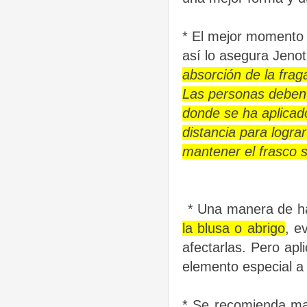
*
El mejor momento 
así lo asegura Jeno
absorción de la frag
Las personas deben 
donde se ha aplicado
distancia para logra
mantener el frasco s
*
Una manera de ha
la blusa o abrigo
, e
afectarlas. Pero apli
elemento especial a 
*
Se recomienda man