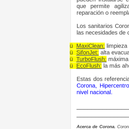
que permite agiliz
reparación o reempl
Los sanitarios Coro
las necesidades de 
ü
MaxiClean:
limpieza 
ü
SifonJet:
alta evacu
ü
TurboFlush:
máxima 
ü
EcoFlush:
la más ah
Estas dos referenci
Corona, Hipercentro
nivel nacional.
______________
______________
Acerca de Corona.
Coron