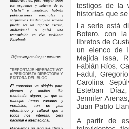
audiovisuales; para romper todos
testigos de la
los esquemas y salirme de lo
“cliché” o monótono habrán
historias que se
publicaciones semanales y
sorpresivas. Es decir, una semana
La serie está d
puede ser un reporte escrito,
audiovisual o quizá una
Botero, con l
transmisión en vivo mediante
Facebook.
libretos de Gus
un elenco de l
Majida Issa, R
-Déjate sorprender por nosotros-
Fabián Ríos, Ca
"REPORTAJE HIPERACTIVO"
Fadul, Gregori
= PERIODISTA DIRECTORA Y
EDITORA DEL BLOG
Carolina Sepúl
El contenido va dirigido para:
Esteban Díaz,
jóvenes y adultos. Sin
restricción alguna; ya que se
Jennifer Arenas,
manejan temas variados y
Juan Pablo Llano
versátiles; con un plus
informático y cultural que a
todos nos interesa. Será
A partir de e
nacional e internacional.
televidentes t
Manejamos un lenguaje claro y