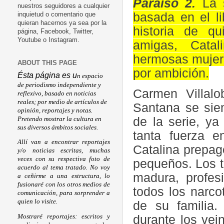
Paraíso 2.
La 
nuestros seguidores a cualquier
basada en el l
inquietud o comentario que
quieran hacernos ya sea por la
historia de q
página, Facebook, Twitter,
Youtube o Instagram.
amigas, Cata
hermosas mujere
ABOUT THIS PAGE
por ambición.
Ésta página es u
n espacio
de periodismo independiente y
Carmen Villalo
reflexivo, basado en noticias
reales; por medio de artículos de
Santana se sie
opinión, reportajes y notas.
de la serie, ya
Pretendo mostrar la cultura en
sus diversos ámbitos sociales.
tanta fuerza 
Allí van a encontrar reportajes
Catalina prepago
y/o noticias escritas, muchas
veces con su respectiva foto de
pequeños. Los t
acuerdo al tema tratado. No voy
madura, profesi
a ceñirme a una estructura, lo
fusionaré con los otros medios de
todos los narcot
comunicación, para sorprender a
quien lo visite.
de su familia
Mostraré reportajes: escritos y
durante los vei