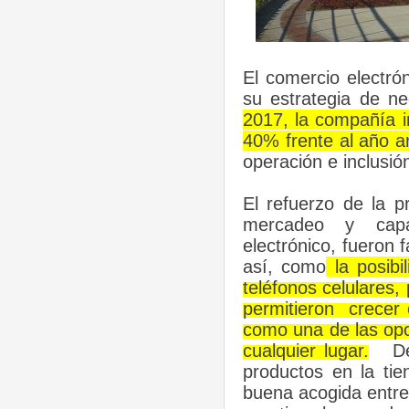
El comercio electr
su estrategia de n
2017, la compañía i
40% frente al año an
operación e inclusi
El refuerzo de la p
mercadeo y capa
electrónico,
fueron f
así, como
la posibi
teléfonos celulares, 
permitieron
crecer 
como una de las opc
cualquier lugar.
D
productos en la tie
buena acogida entre 