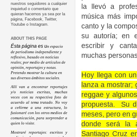
nuestros seguidores a cualquier
la llevó a profe
inquietud o comentario que
quieran hacernos ya sea por la
música más impo
página, Facebook, Twitter,
canto y la compos
Youtube o Instagram.
su autoría; en 
ABOUT THIS PAGE
escribir y cant
Ésta página es u
n espacio
de periodismo independiente y
muchas personas
reflexivo, basado en noticias
reales; por medio de artículos de
opinión, reportajes y notas.
Pretendo mostrar la cultura en
Hoy llega con un
sus diversos ámbitos sociales.
lanza a mostrar; 
Allí van a encontrar reportajes
y/o noticias escritas, muchas
reggae y algunos
veces con su respectiva foto de
propuesta. Su de
acuerdo al tema tratado. No voy
a ceñirme a una estructura, lo
meses, pero en gr
fusionaré con los otros medios de
comunicación, para sorprender a
donde será la ar
quien lo visite.
Santiago Cruz en
Mostraré reportajes: escritos y