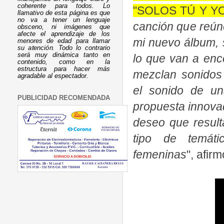
coherente para todos. Lo
"SOLOS TÚ Y YO
llamativo de esta página es que
no va a tener un lenguaje
canción que reún
obsceno, ni imágenes que
afecte el aprendizaje de los
mi nuevo álbum, 
menores de edad para llamar
su atención. Todo lo contrario
será muy dinámica tanto en
lo que van a enc
contenido, como en la
estructura para hacer más
mezclan sonidos 
agradable al espectador.
el sonido de u
PUBLICIDAD RECOMENDADA
propuesta innovad
deseo que resulta
tipo de temáti
femeninas
", afir