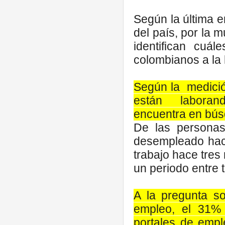
Según la última e
del país, por la 
identifican cuá
colombianos a la
Según la medició
están laborand
encuentra en bús
De las personas
desempleado hace
trabajo hace tre
un periodo entre 
A la pregunta so
empleo, el 31%
portales de empl