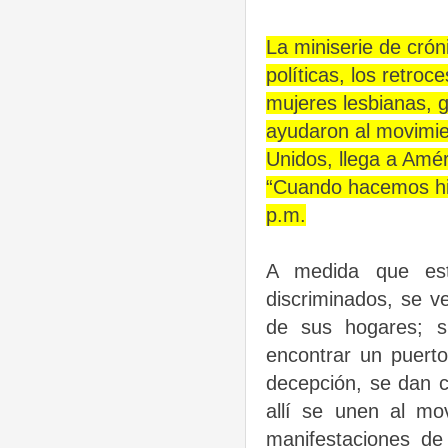
La miniserie de crón
políticas, los retroc
mujeres lesbianas, 
ayudaron al movimien
Unidos, llega a Amér
“Cuando hacemos hist
p.m.
A medida que esto
discriminados, se v
de sus hogares; s
encontrar un puert
decepción, se dan 
allí se unen al m
manifestaciones de