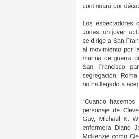
continuará por déca
Los espectadores 
Jones, un joven act
se dirige a San Fran
al movimiento por l
marina de guerra d
San Francisco pa
segregación; Roma 
no ha llegado a ace
“Cuando hacemos h
personaje de Clev
Guy, Michael K. Wi
enfermera Diane J
McKenzie como Clev