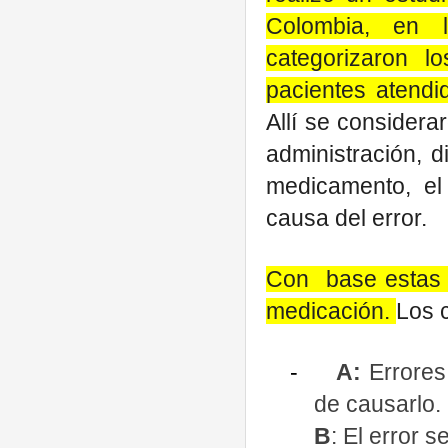
Colombia, en l
categorizaron l
pacientes atendi
Allí se considera
administración, d
medicamento, el 
causa del error.
Con base estas 
medicación.
Los 
-
A:
Errores
de causarlo.
B
: El error 