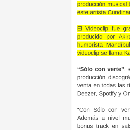
producción musical t
este artista Cundin
El Videoclip fue g
producido por Akir
humorista Mandíbul
videoclip se llama K
“Sólo con verte”
, 
producción discográ
venta en todas las t
Deezer, Spotify y 
“Con Sólo con vert
Además a nivel mus
bonus track en sals