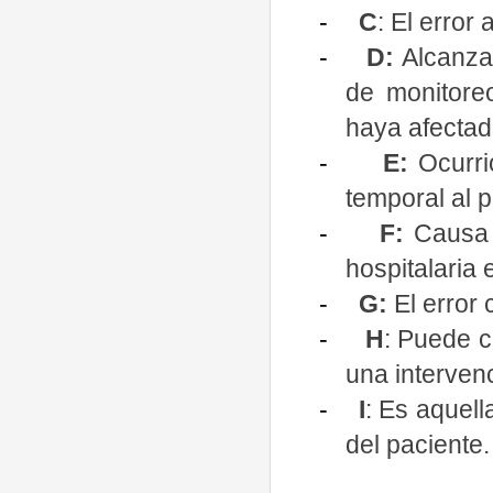
-
C
: El error
-
D:
Alcanza
de monitore
haya afectad
-
E:
Ocurri
temporal al p
-
F:
Causa u
hospitalaria 
-
G:
El error
-
H
: Puede c
una interven
-
I
: Es aquell
del paciente.