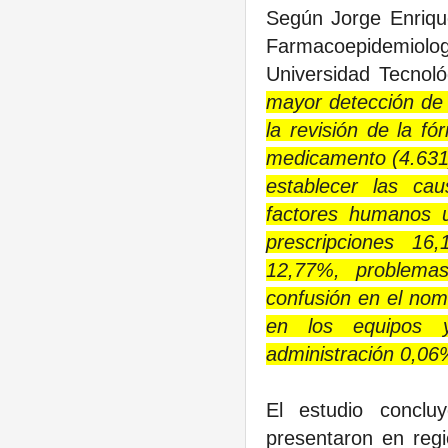
Según Jorge Enriqu
Farmacoepidemiolo
Universidad Tecnol
mayor detección de 
la revisión de la f
medicamento (4.631) 
establecer las ca
factores humanos u
prescripciones 1
12,77%, problema
confusión en el nom
en los equipos y
administración 0,06
El estudio concl
presentaron en reg