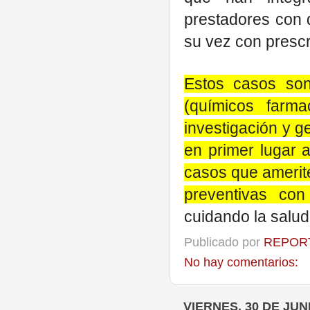
prestadores con q
su vez con prescr
Estos casos son
(químicos farma
investigación y g
en primer lugar a
casos que amerit
preventivas con 
cuidando la salud
Publicado por
REPORT
No hay comentarios:
VIERNES, 30 DE JUN