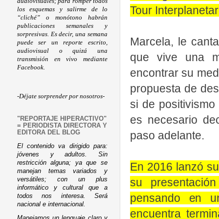
audiovisuales; para romper todos
Tour Interplaneta
los esquemas y salirme de lo
“cliché” o monótono habrán
publicaciones semanales y
sorpresivas. Es decir, una semana
Marcela, le canta
puede ser un reporte escrito,
audiovisual o quizá una
que vive una m
transmisión en vivo mediante
Facebook.
encontrar su medi
propuesta de des
-Déjate sorprender por nosotros-
si de positivism
es necesario deci
"REPORTAJE HIPERACTIVO"
= PERIODISTA DIRECTORA Y
paso adelante.
EDITORA DEL BLOG
El contenido va dirigido para:
jóvenes y adultos. Sin
restricción alguna; ya que se
En 2016 lanzó su 
manejan temas variados y
versátiles; con un plus
su presentació
informático y cultural que a
pensando en u
todos nos interesa. Será
nacional e internacional.
encuentra termin
Manejamos un lenguaje claro y