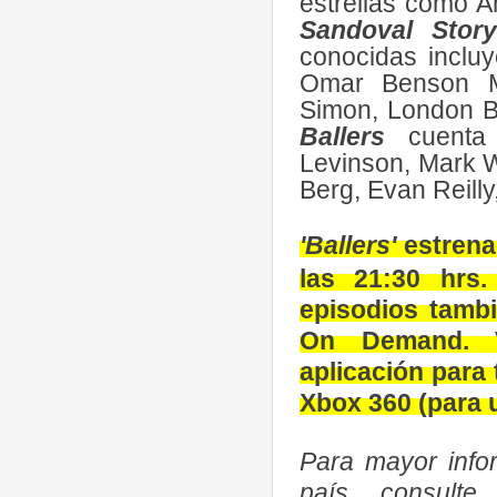
estrellas como A
Sandoval Story
conocidas inclu
Omar Benson Mi
Simon, London Bro
Ballers
cuenta 
Levinson, Mark 
Berg, Evan Reilly
'Ballers'
estrena
las 21:30 hrs
episodios tamb
On Demand.
aplicación para 
Xbox 360 (para 
Para mayor info
país, consult