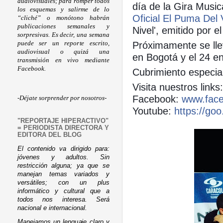
audiovisuales; para romper todos
día de la Gira Musica
los esquemas y salirme de lo
Oficial
El Puma Del 
“cliché” o monótono habrán
publicaciones semanales y
Nivel', emitido por e
sorpresivas. Es decir, una semana
Próximamente se lle
puede ser un reporte escrito,
audiovisual o quizá una
en Bogotá y el 24 en
transmisión en vivo mediante
Facebook.
Cubrimiento espec
Visita nuestros links
Facebook:
www.face
-Déjate sorprender por nosotros-
Youtube:
https://go
"REPORTAJE HIPERACTIVO"
= PERIODISTA DIRECTORA Y
EDITORA DEL BLOG
El contenido va dirigido para:
jóvenes y adultos. Sin
restricción alguna; ya que se
manejan temas variados y
versátiles; con un plus
informático y cultural que a
todos nos interesa. Será
nacional e internacional.
Manejamos un lenguaje claro y