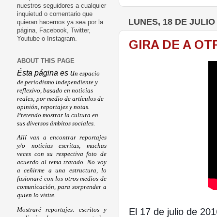
nuestros seguidores a cualquier
inquietud o comentario que
LUNES, 18 DE JULIO
quieran hacernos ya sea por la
página, Facebook, Twitter,
Youtube o Instagram.
GIRA DE A OT
ABOUT THIS PAGE
Ésta página es u
n espacio
de periodismo independiente y
reflexivo, basado en noticias
reales; por medio de artículos de
opinión, reportajes y notas.
Pretendo mostrar la cultura en
sus diversos ámbitos sociales.
Allí van a encontrar reportajes
y/o noticias escritas, muchas
veces con su respectiva foto de
acuerdo al tema tratado. No voy
a ceñirme a una estructura, lo
fusionaré con los otros medios de
comunicación, para sorprender a
quien lo visite.
El 17 de julio de 20
Mostraré reportajes: escritos y