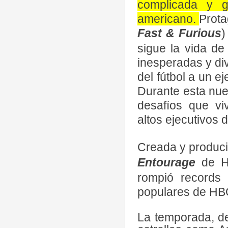
complicada y g
americano.
Prota
Fast & Furious
)
sigue la vida de
inesperadas y div
del fútbol a un e
Durante esta nu
desafíos que vi
altos ejecutivos 
Creada y produci
Entourage
de HB
rompió records
populares de HB
La temporada, d