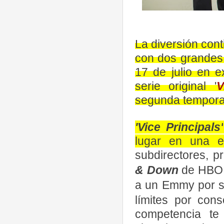
La diversión cont
con dos grandes
17 de julio en e
serie original '
V
segunda tempora
'Vice Principals'
lugar en una e
subdirectores, 
& Down
de HBO
a un Emmy por s
límites por cons
competencia te