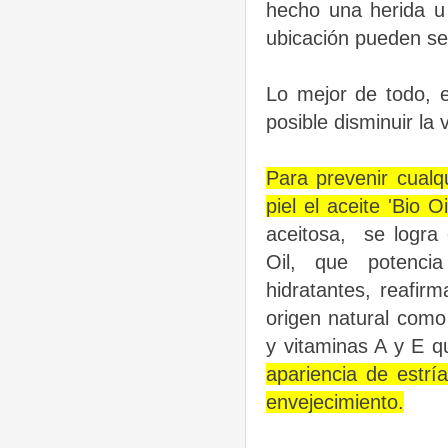
hecho una herida u 
ubicación pueden se
Lo mejor de todo, e
posible
disminuir la 
Para prevenir cualq
piel el aceite 'Bio O
aceitosa, se logra
Oil, que potencia
hidratantes, reafir
origen natural como
y vitaminas A y E q
apariencia de estrí
envejecimiento.