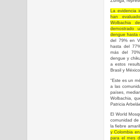
Zuñiga, repres
La evidencia 
han evaluad
Wolbachia d
demostrado u
dengue hasta 
del 79% en Vi
hasta del 77%
más del 70%
dengue y chiku
a estos resul
Brasil y Méxic
“Este es un mé
a las comunid
países, median
Wolbachia, qu
Patricia Arbel
El World Mosqu
comunidad de 
la fiebre amari
y Colombia en 
para el mes d