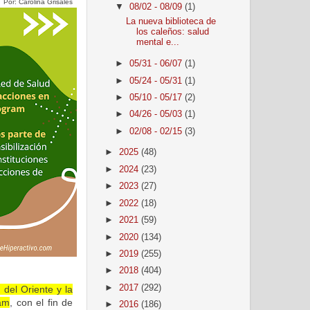
Por: Carolina Grisales
▼
08/02 - 08/09
(1)
La nueva biblioteca de
los caleños: salud
mental e...
►
05/31 - 06/07
(1)
►
05/24 - 05/31
(1)
►
05/10 - 05/17
(2)
►
04/26 - 05/03
(1)
►
02/08 - 02/15
(3)
►
2025
(48)
►
2024
(23)
►
2023
(27)
►
2022
(18)
►
2021
(59)
►
2020
(134)
►
2019
(255)
►
2018
(404)
►
2017
(292)
del Oriente y la
ram
, con el fin de
►
2016
(186)