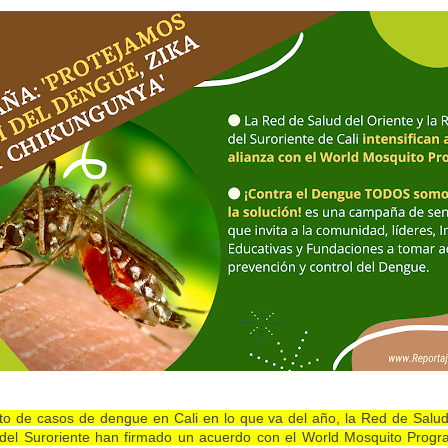
o de casos de dengue en Cali en lo que va del año, la Red de Salud 
del Suroriente han firmado un acuerdo con el World Mosquito Prog