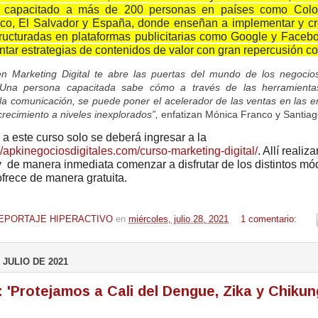
 capacitado a más de 200 personas en países como Colo
co, El Salvador y España, donde enseñan a implementar y cre
ructuradas en plataformas publicitarias como Google y Facebo
tar estrategias de contenidos de valor con gran repercusión co
n Marketing Digital te abre las puertas del mundo de los negocios
. Una persona capacitada sabe cómo a través de las herramientas 
 la comunicación, se puede poner el acelerador de las ventas en las 
recimiento a niveles inexplorados”,
enfatizan Mónica Franco y Santia
a este curso solo se deberá ingresar a la
//apkinegociosdigitales.com/curso-marketing-digital/
. Allí realiza
y de manera inmediata comenzar a disfrutar de los distintos mó
ofrece de manera gratuita.
EPORTAJE HIPERACTIVO
en
miércoles, julio 28, 2021
1 comentario:
 JULIO DE 2021
'Protejamos a Cali del Dengue, Zika y Chikun