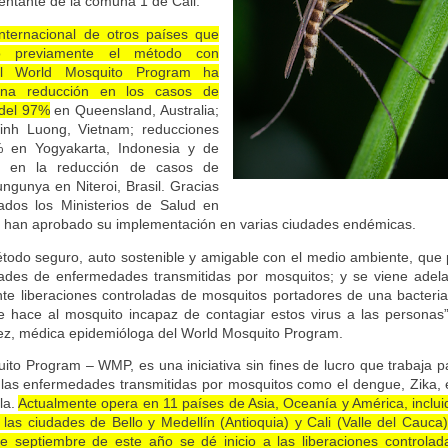
entante de la comuna 1 de Cali.
internacional de otros países que
o previamente el método con
el World Mosquito Program ha
na reducción en los casos de
del 97%
en Queensland, Australia;
nh Luong, Vietnam; reducciones
 en Yogyakarta, Indonesia y de
 en la reducción de casos de
ngunya en Niteroi, Brasil. Gracias
tados los Ministerios de Salud en
o han aprobado su implementación en varias ciudades endémicas.
todo seguro, auto sostenible y amigable con el medio ambiente, que 
ades de enfermedades transmitidas por mosquitos; y se viene adel
te liberaciones controladas de mosquitos portadores de una bacteria
e hace al mosquito incapaz de contagiar estos virus a las personas
áez, médica epidemióloga del World Mosquito Program.
ito Program – WMP, es una iniciativa sin fines de lucro que trabaja p
las enfermedades transmitidas por mosquitos como el dengue, Zika, 
lla.
Actualmente opera en 11 países de Asia, Oceanía y América, inclui
las ciudades de Bello y Medellín (Antioquia) y Cali (Valle del Cauca
e septiembre de este año se dé inicio a las liberaciones controla