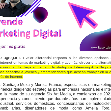
de agregar un
valor diferencial respecto a las diversas opciones 
internet en temas de marketing digital, y además, ofrecer una alternat
ción gratuita, llega al mercado la startup de E-learning Apki Negocio
sca capacitar a jóvenes y emprendedores que desean trabajar en la 
és de internet.
 Santiago Meza y Mónica Franco, especialistas en marketing 
riencia dirigiendo estrategias para empresas nacionales e int
e la mano de su agencia Six Art Media, a comienzos de 20
experiencia y conocimiento que durante años han implementa
ndustrial, servicios domésticos, concesionarios de motocicl
nmobiliarias, diseñadores de moda como Amelia Toro