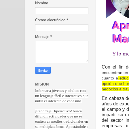
Nombre
Correo electrónico
*
Mensaje
*
Con el fin 
encuentran en 
cuanto a
educa
opción que bu
MISIÓN
negocios a trav
Informar a jóvenes y adultos con
un lenguaje fácil e interactivo que
En cabeza de
nutra el intelecto de cada uno.
años de expe
el campo y d
¡Reportaje Hiperactiv
o! busca
impartir su 
difundir actividades que no se
del sector i
emiten en medios tradicionales en
empresas i
su multiplataforma. Apostándole a