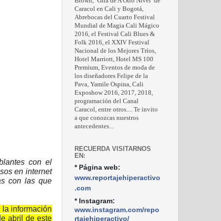
Brown, ‘Gira de A Otro Nivel’ de
Caracol en Cali y Bogotá,
Abrebocas del Cuarto Festival
Mundial de Magia Cali Mágico
2016, el Festival Cali Blues &
Folk 2016, el XXIV Festival
Nacional de los Mejores Tríos,
Hotel Marriott, Hotel MS 100
Premium, Eventos de moda de
los diseñadores Felipe de la
Pava, Yamile Ospina, Cali
Exposhow 2016, 2017, 2018,
programación del Canal
Caracol, entre otros.... Te invito
a que conozcas nuestros
antecedentes...
RECUERDA VISITARNOS
EN:
lantes con el
* Página web:
sos en internet
www.reportajehiperactivo
as con las que
.com
* Instagram:
 la información
www.instagram.com/repo
e abril de este
rtajehiperactivo/