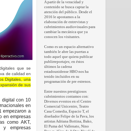
A partir de la veracidad y
contenido se busca captar la
atención del público. Desde el
2016 le apostamos a la
elaboración de entrevistas y
cubrimientos audiovisuales para
cambiar la mecánica que ya
conocen los visitantes.
Como es un espacio alternativo
también le abre las puertas a
todo aquel que quiera publicar
publirreportajes; en éstos
últimos la cadena
digitales que se
estadounidense HBO nos ha
iva de calidad en
tenido incluidos en su
s Digitales, una
programación de pre estrenos.
expansión de sus
Entre nuestros prestigiosos
cubrimientos contamos con:
digital con 10
Diversos eventos en el Centro
ernacionales en
Comercial Unicentro, Teatro
21 empezaron a
Casa Comedia, Espacio T, el
do en empresas
diseñador Felipe de la Pava, los
artistas Adriana Bottina, Bako,
etas como AKT,
El Puma del Vallenato, Nino
, y empresas