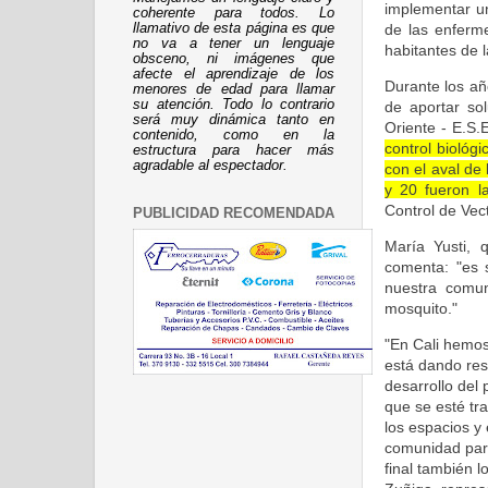
implementar u
coherente para todos. Lo
de las enferm
llamativo de esta página es que
no va a tener un lenguaje
habitantes de 
obsceno, ni imágenes que
afecte el aprendizaje de los
Durante los añ
menores de edad para llamar
su atención. Todo lo contrario
de aportar so
será muy dinámica tanto en
Oriente - E.S.
contenido, como en la
control bioló
estructura para hacer más
agradable al espectador.
con el aval de
y 20 fueron l
Control de Vec
PUBLICIDAD RECOMENDADA
María Yusti, 
comenta: "es 
nuestra comun
mosquito."
"En Cali hemos
está dando res
desarrollo del
que se esté tr
los espacios y
comunidad part
final también l