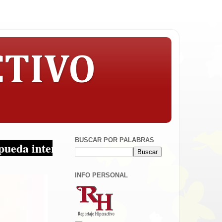
CTIVO
BUSCAR POR PALABRAS
r, la objetividad con criterio y sin tapujos
INFO PERSONAL