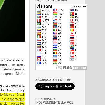
PAISES A LA PÁGINA
permite proteger
antando en otros
 natural llamada
”, expresa María
SIGUENOS EN TWITTER
ara proteger a la
el chikungunya y
do México, Brasil
). Se espera que
PERIODISMO
INDEPENDIENTE ¡LA VOZ
das de mosquitos