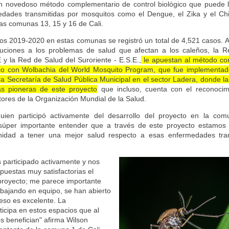
n novedoso método complementario de control biológico que puede l
edades transmitidas por mosquitos como el Dengue, el Zika y el Ch
las comunas 13, 15 y 16 de Cali.
os 2019-2020 en estas comunas se registró un total de 4,521 casos. A
luciones a los problemas de salud que afectan a los caleños, la 
E y la Red de Salud del Suroriente - E.S.E.,
le apuestan al método co
gico con Wolbachia del World Mosquito Program, que fue implementa
 la Secretaría de Salud Pública Municipal en el sector Ladera, donde 
as pioneras de este proyecto
que incluso, cuenta con el reconocim
tores de la Organización Mundial de la Salud.
quien participó activamente del desarrollo del proyecto en la co
súper importante entender que a través de este proyecto estamos 
idad a tener una mejor salud respecto a esas enfermedades tran
 participado activamente y nos
puestas muy satisfactorias el
 proyecto; me parece importante
abajando en equipo, se han abierto
 eso es excelente. La
icipa en estos espacios que al
os benefician" afirma Wilson