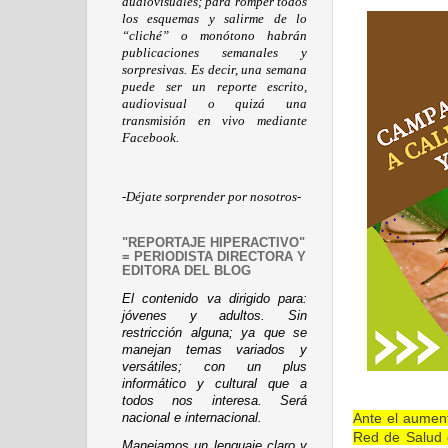
audiovisuales; para romper todos
los esquemas y salirme de lo
“cliché” o monótono habrán
publicaciones semanales y
sorpresivas. Es decir, una semana
puede ser un reporte escrito,
audiovisual o quizá una
transmisión en vivo mediante
Facebook.
-Déjate sorprender por nosotros-
"REPORTAJE HIPERACTIVO"
= PERIODISTA DIRECTORA Y
EDITORA DEL BLOG
El contenido va dirigido para:
jóvenes y adultos. Sin
restricción alguna; ya que se
manejan temas variados y
versátiles; con un plus
informático y cultural que a
todos nos interesa. Será
Ante el aument
nacional e internacional.
Red de Salud 
Manejamos un lenguaje claro y