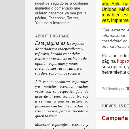
año Apki ha
nuestros seguidores a cualquier
inquietud o comentario que
Unidos, Méxi
quieran hacernos ya sea por la
muy bien est
página, Facebook, Twitter,
vez, implemen
Youtube o Instagram.
“
Ser experto e
internacional
ABOUT THIS PAGE
creatividad en
Ésta página es u
n espacio
en marcha su c
de periodismo independiente y
reflexivo, basado en noticias
Para acceder 
reales; por medio de artículos de
página
https:
opinión, reportajes y notas.
suscripción, 
Pretendo mostrar la cultura en
herramienta 
sus diversos ámbitos sociales.
Allí van a encontrar reportajes
y/o noticias escritas, muchas
Publicado por
R
veces con su respectiva foto de
acuerdo al tema tratado. No voy
a ceñirme a una estructura, lo
JUEVES, 15 DE
fusionaré con los otros medios de
comunicación, para sorprender a
quien lo visite.
Campaña: 
Mostraré reportajes: escritos y