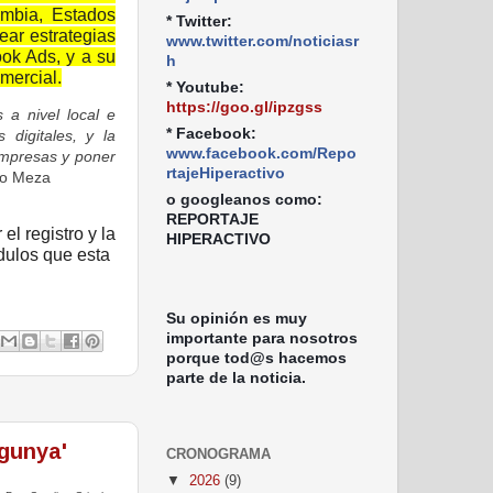
mbia, Estados
* Twitter:
ar estrategias
www.twitter.com/noticiasr
ok Ads, y a su
h
mercial.
* Youtube:
https://goo.gl/ipzgss
 a nivel local e
* Facebook:
digitales, y la
www.facebook.com/Repo
empresas y poner
rtajeHiperactivo
go Meza
o googleanos como:
REPORTAJE
r el registro y la
HIPERACTIVO
dulos que esta
Su opinión es muy
importante para nosotros
porque tod@s hacemos
parte de la noticia.
gunya'
CRONOGRAMA
▼
2026
(9)