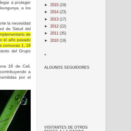
legar a proteger
►
2015
(19)
ikungunya, a los
►
2014
(23)
►
2013
(17)
nte la necesidad
►
2012
(22)
Red de Salud del
►
2011
(35)
mplementario de
do el año pasado
►
2010
(19)
las comunas 1, 18
iento del Grupo
+
muna 18 de Cali,
ALGUNOS SEGUIDORES
contribuyendo a
smitidas por el
VISITANTES DE OTROS