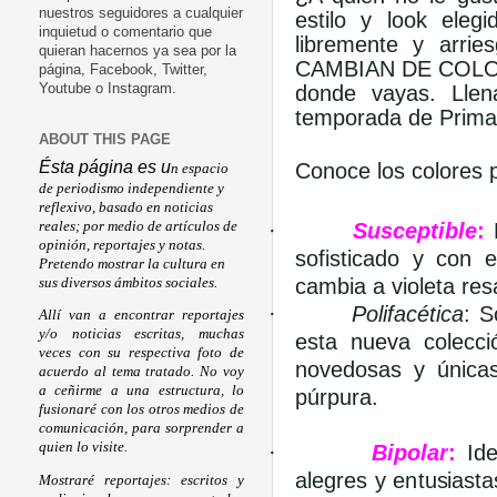
nuestros seguidores a cualquier
estilo y look eleg
inquietud o comentario que
libremente y arri
quieran hacernos ya sea por la
CAMBIAN DE COLOR c
página, Facebook, Twitter,
donde vayas. Llen
Youtube o Instagram.
temporada de Prima
ABOUT THIS PAGE
Ésta página es u
Conoce los colores 
n espacio
de periodismo independiente y
reflexivo, basado en noticias
reales; por medio de artículos de
·
Susceptible
:
R
opinión, reportajes y notas.
sofisticado y con 
Pretendo mostrar la cultura en
cambia a violeta res
sus diversos ámbitos sociales.
·
Polifacética
: S
Allí van a encontrar reportajes
y/o noticias escritas, muchas
esta nueva colecc
veces con su respectiva foto de
novedosas y únicas
acuerdo al tema tratado. No voy
a ceñirme a una estructura, lo
púrpura.
fusionaré con los otros medios de
comunicación, para sorprender a
quien lo visite.
·
Bipolar
:
Ide
alegres y entusiast
Mostraré reportajes: escritos y