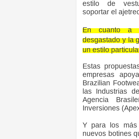
estilo de vest
soportar el ajetre
En cuanto a m
desgastado y la
un estilo particu
Estas propuesta
empresas apoya
Brazilian Footwe
las Industrias d
Agencia Brasi
Inversiones (Apex
Y para los más 
nuevos botines q