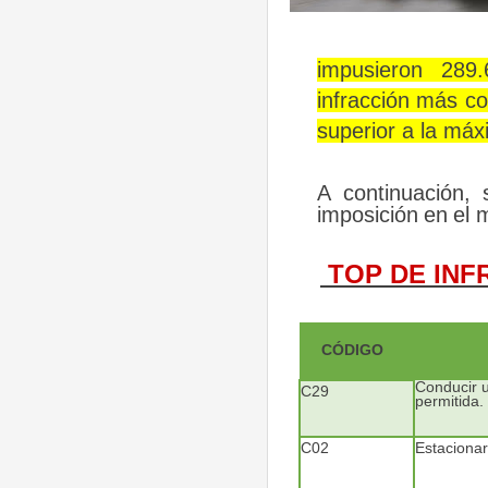
impusieron 289
infracción más co
superior a la máx
A
continuación,
imposición
en
el
TOP DE INF
CÓDIGO
Conducir u
C29
permitida.
C02
Estacionar