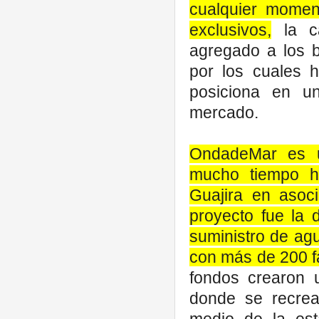
cualquier moment
exclusivos,
la ca
agregado a los 
por los cuales 
posiciona en u
mercado.
OndadeMar
es u
mucho tiempo h
Guajira en asoc
proyecto fue la 
suministro de ag
con más de 200 fa
fondos crearon 
donde se recrea