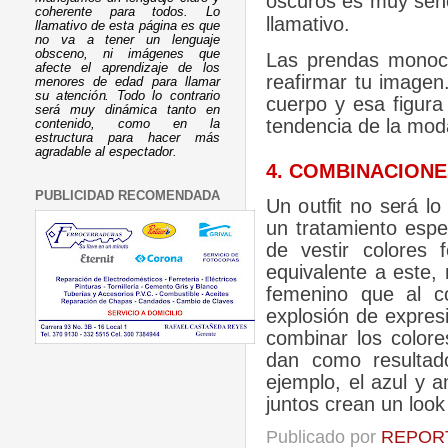
oscuros es muy senci
coherente para todos. Lo
llamativo.
llamativo de esta página es que
no va a tener un lenguaje
obsceno, ni imágenes que
Las prendas monocr
afecte el aprendizaje de los
reafirmar tu imagen
menores de edad para llamar
su atención. Todo lo contrario
cuerpo y esa figura
será muy dinámica tanto en
tendencia de la mo
contenido, como en la
estructura para hacer más
agradable al espectador.
4
. COMBINACIONE
PUBLICIDAD RECOMENDADA
Un outfit no será lo
un tratamiento esp
de vestir colores
equivalente a este,
femenino que al c
explosión de expres
combinar los colore
dan como resultad
ejemplo, el azul y 
juntos crean un look
Publicado por
REPORT