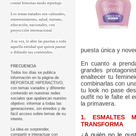
contar historias modo reportaje.
Los temas tratados son culturales,
entretenimiento, salud, turismo,
educación, nacionales, con
proyección internacional.
A su vez, le abre las puertas a toda
aquella entidad que quiera pautar
puesta única y nov
o difundir sus contenidos.
En cuanto a prendas
FRECUENCIA
grandes protagoni
Todos los días se publica
enaltecer tu feminei
información en la página de
combinarlas con una
REPORTAJE HIPERACTIVO,
con temas variados y diferente
tu look no pase des
contenido en nuestras redes
outfit no le falte e
sociales que apalancan nuestro
la primavera.
objetivo: informar a todas las
generaciones, sin enredos y de
fácil acceso sobre temas de su
1. ESMALTES 
interés.
TRANSFORMA
La idea es sorprender,
¿A quién no le gust
compartir e interactuar con