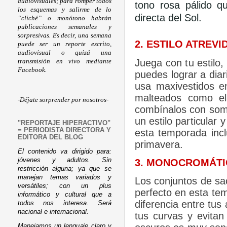
audiovisuales; para romper todos
tono rosa pálido 
los esquemas y salirme de lo
directa del Sol.
“cliché” o monótono habrán
publicaciones semanales y
sorpresivas. Es decir, una semana
2. ESTILO ATREV
puede ser un reporte escrito,
audiovisual o quizá una
Juega con tu estilo,
transmisión en vivo mediante
Facebook.
puedes lograr a dia
usa maxivestidos en
malteados como el 
-Déjate sorprender por nosotros-
combínalos con somb
un estilo particular 
"REPORTAJE HIPERACTIVO"
= PERIODISTA DIRECTORA Y
esta temporada incl
EDITORA DEL BLOG
primavera.
El contenido va dirigido para:
jóvenes y adultos. Sin
3. MONOCROMÁTI
restricción alguna; ya que se
manejan temas variados y
Los conjuntos de sa
versátiles; con un plus
perfecto en esta te
informático y cultural que a
diferencia entre tu
todos nos interesa. Será
nacional e internacional.
tus curvas y evitan
Manejamos un lenguaje claro y