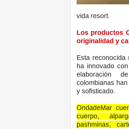
vida resort.
Los productos
originalidad y c
Esta reconocida 
ha innovado con
elaboración 
colombianas
han s
y sofisticado.
OndadeMar
cuen
cuerpo, alpar
pashminas, cart