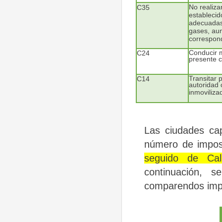
No realiza
C35
establecid
adecuadas
gases, aun
correspon
Conducir m
C24
presente c
Transitar p
C14
autoridad 
inmoviliza
Las ciudades cap
número de impos
seguido
de
Cal
continuación,
se
comparendos imp