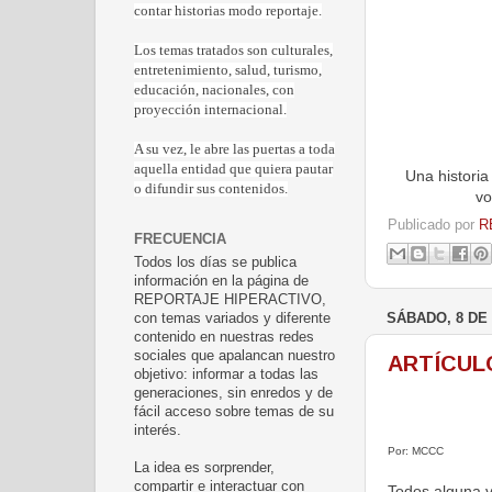
contar historias modo reportaje.
Los temas tratados son culturales,
entretenimiento, salud, turismo,
educación, nacionales, con
proyección internacional.
A su vez, le abre las puertas a toda
aquella entidad que quiera pautar
Una historia
o difundir sus contenidos.
vo
Publicado por
R
FRECUENCIA
Todos los días se publica
información en la página de
REPORTAJE HIPERACTIVO,
con temas variados y diferente
SÁBADO, 8 DE
contenido en nuestras redes
sociales que apalancan nuestro
ARTÍCUL
objetivo: informar a todas las
generaciones, sin enredos y de
fácil acceso sobre temas de su
interés.
Por: MCCC
La idea es sorprender,
compartir e interactuar con
Todos alguna v