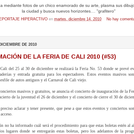
da mediante fotos de un chico enamorado de su arte, plasma sus dibuj
la ciudad y busca nuevos horizontes.... "grafitero"
EPORTAJE HIPERACTIVO
en
martes, diciembre 14, 2010
No hay comenta
DICIEMBRE DE 2010
CIÓN DE LA FERIA DE CALI 2010 (#53)
Cali del 25 al 30 de diciembre se realizará la Feria No. 53 donde se prevé e
aderías y entrada gratuita para los espectadores. Estos eventos masivos so
esfile de autos antiguos y el Carnaval de Cali viejo.
onciertos masivos y gratuitos, se anuncia el concierto de inauguración de la Fer
cierto de la juventud el 26 de diciembre y el concierto de cierre el 30 de dicie
preciso aclarar y tener presente, que pese a que estos eventos y conciertos son
 acceso.
o ha informado cuál será el procedimiento para que estas boletas estén al al
 los lugares donde se entregarán estas boletas, pero los adelantos de la pro