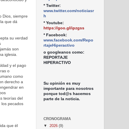
* Twitter:
www.twitter.com/noticiasr
h
o Dios, siempre
-la que dá
* Youtube:
https://goo.gl/ipzgss
* Facebook:
cepta su verdad
www.facebook.com/Repo
s
rtajeHiperactivo
y jamás son
o googleanos como:
a iglesia.
REPORTAJE
HIPERACTIVO
ldad y el pago
uras o
 humano como
nen derecho a
Su opinión es muy
 engendrar en
importante para nosotros
pos
porque tod@s hacemos
s teorías del
parte de la noticia.
n los pecados
CRONOGRAMA
ida que él
▼
2026
(9)