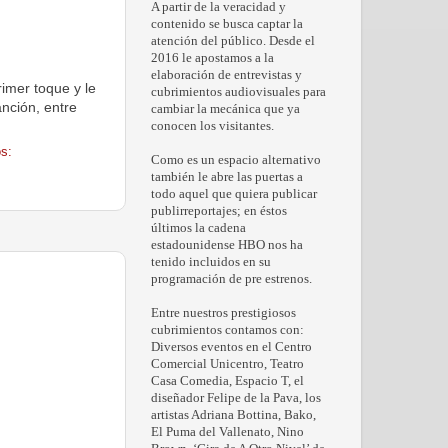
A partir de la veracidad y
contenido se busca captar la
atención del público. Desde el
2016 le apostamos a la
elaboración de entrevistas y
imer toque y le
cubrimientos audiovisuales para
anción, entre
cambiar la mecánica que ya
conocen los visitantes.
s:
Como es un espacio alternativo
también le abre las puertas a
todo aquel que quiera publicar
publirreportajes; en éstos
últimos la cadena
estadounidense HBO nos ha
tenido incluidos en su
programación de pre estrenos.
Entre nuestros prestigiosos
cubrimientos contamos con:
Diversos eventos en el Centro
Comercial Unicentro, Teatro
Casa Comedia, Espacio T, el
diseñador Felipe de la Pava, los
artistas Adriana Bottina, Bako,
El Puma del Vallenato, Nino