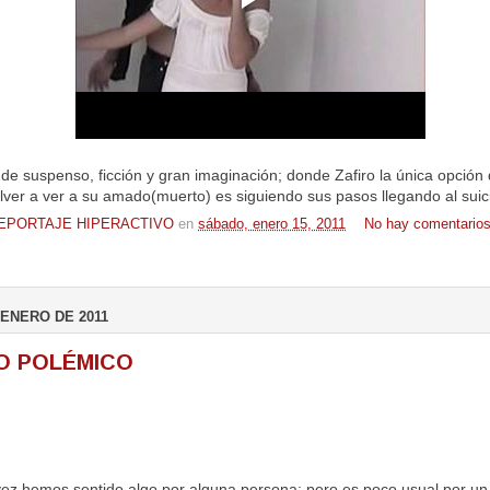
 de suspenso, ficción y gran imaginación; donde Zafiro la única opción
lver a ver a su amado(muerto) es siguiendo sus pasos llegando al suici
EPORTAJE HIPERACTIVO
en
sábado, enero 15, 2011
No hay comentarios
 ENERO DE 2011
O POLÉMICO
ez hemos sentido algo por alguna persona; pero es poco usual por un