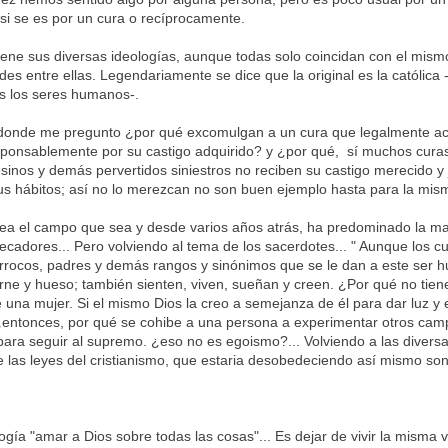
si se es por un cura o recíprocamente.
tiene sus diversas ideologías, aunque todas solo coincidan con el mism
des entre ellas. Legendariamente se dice que la original es la católica 
s los seres humanos-.
lí donde me pregunto ¿por qué excomulgan a un cura que legalmente a
ponsablemente por su castigo adquirido? y ¿por qué, sí muchos cura
esinos y demás pervertidos siniestros no reciben su castigo merecido 
us hábitos; así no lo merezcan no son buen ejemplo hasta para la mism
ea el campo que sea y desde varios años atrás, ha predominado la ma
ecadores... Pero volviendo al tema de los sacerdotes... " Aunque los c
rrocos, padres y demás rangos y sinónimos que se le dan a este ser
rne y hueso; también sienten, viven, sueñan y creen. ¿Por qué no tie
una mujer. Si el mismo Dios la creo a semejanza de él para dar luz y
entonces, por qué se cohibe a una persona a experimentar otros cam
para seguir al supremo. ¿eso no es egoismo?... Volviendo a las diversa
 las leyes del cristianismo, que estaria desobedeciendo así mismo so
ogía "amar a Dios sobre todas las cosas"... Es dejar de vivir la misma v