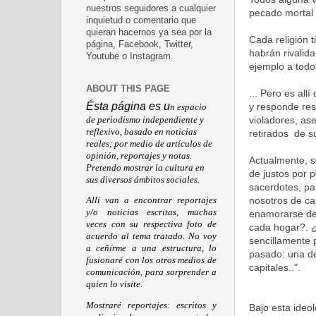
nuestros seguidores a cualquier
pecado mortal 
inquietud o comentario que
quieran hacernos ya sea por la
Cada religión 
página, Facebook, Twitter,
habrán rivalida
Youtube o Instagram.
ejemplo a todo
ABOUT THIS PAGE
... Pero es al
Ésta página es u
y responde res
n espacio
violadores, as
de periodismo independiente y
reflexivo, basado en noticias
retirados de s
reales; por medio de artículos de
opinión, reportajes y notas.
Actualmente, s
Pretendo mostrar la cultura en
de justos por p
sus diversos ámbitos sociales.
sacerdotes, pa
nosotros de ca
Allí van a encontrar reportajes
y/o noticias escritas, muchas
enamorarse de 
veces con su respectiva foto de
cada hogar?. ¿
acuerdo al tema tratado. No voy
sencillamente 
a ceñirme a una estructura, lo
pasado: una de
fusionaré con los otros medios de
capitales..".
comunicación, para sorprender a
quien lo visite.
Mostraré reportajes: escritos y
Bajo esta ideol