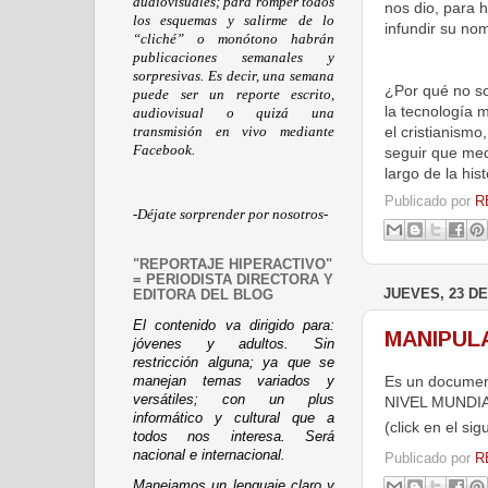
audiovisuales; para romper todos
nos dio, para 
los esquemas y salirme de lo
infundir su no
“cliché” o monótono habrán
publicaciones semanales y
sorpresivas. Es decir, una semana
¿Por qué no som
puede ser un reporte escrito,
la tecnología 
audiovisual o quizá una
el cristianismo
transmisión en vivo mediante
Facebook.
seguir que med
largo de la hist
Publicado por
R
-Déjate sorprender por nosotros-
"REPORTAJE HIPERACTIVO"
= PERIODISTA DIRECTORA Y
JUEVES, 23 DE
EDITORA DEL BLOG
El contenido va dirigido para:
MANIPUL
jóvenes y adultos. Sin
restricción alguna; ya que se
Es un docume
manejan temas variados y
versátiles; con un plus
NIVEL MUNDIAL
informático y cultural que a
(click en el si
todos nos interesa. Será
nacional e internacional.
Publicado por
R
Manejamos un lenguaje claro y