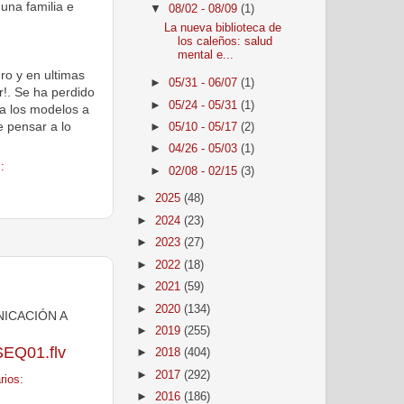
una familia e
▼
08/02 - 08/09
(1)
La nueva biblioteca de
los caleños: salud
mental e...
ero y en ultimas
►
05/31 - 06/07
(1)
r!. Se ha perdido
►
05/24 - 05/31
(1)
s a los modelos a
 pensar a lo
►
05/10 - 05/17
(2)
►
04/26 - 05/03
(1)
:
►
02/08 - 02/15
(3)
►
2025
(48)
►
2024
(23)
►
2023
(27)
►
2022
(18)
►
2021
(59)
►
2020
(134)
NICACIÓN A
►
2019
(255)
SEQ01.flv
►
2018
(404)
►
2017
(292)
rios:
►
2016
(186)