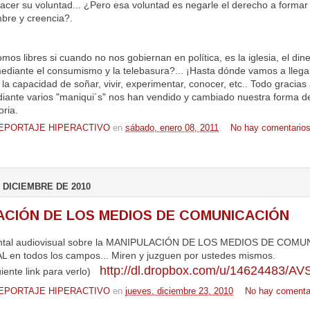
hacer su voluntad... ¿Pero esa voluntad es negarle el derecho a formar 
mbre y creencia?.
os libres si cuando no nos gobiernan en política, es la iglesia, el din
mediante el consumismo y la telebasura?... ¡Hasta dónde vamos a llega
, la capacidad de soñar, vivir, experimentar, conocer, etc.. Todo gracia
iante varios "maniqui´s" nos han vendido y cambiado nuestra forma de
oria.
EPORTAJE HIPERACTIVO
en
sábado, enero 08, 2011
No hay comentarios
 DICIEMBRE DE 2010
ACIÓN DE LOS MEDIOS DE COMUNICACIÓN
ntal audiovisual sobre la MANIPULACIÓN DE LOS MEDIOS DE COMU
 en todos los campos... Miren y juzguen por ustedes mismos.
http://dl.dropbox.com/u/14624483/AV
guiente link para verlo)
EPORTAJE HIPERACTIVO
en
jueves, diciembre 23, 2010
No hay comenta