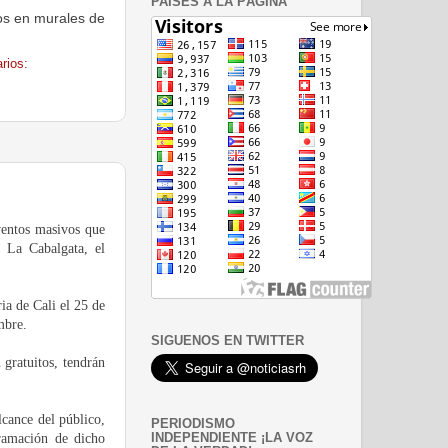
PAISES A LA PÁGINA
os en murales de
rios:
ventos masivos que
n La Cabalgata, el
ia de Cali el 25 de
mbre.
SIGUENOS EN TWITTER
 gratuitos, tendrán
cance del público,
PERIODISMO
INDEPENDIENTE ¡LA VOZ
gramación de dicho