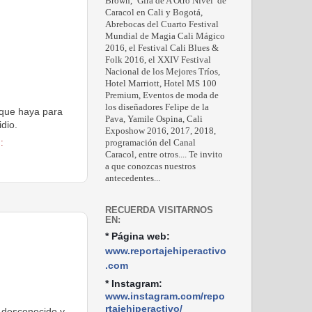
Brown, ‘Gira de A Otro Nivel’ de
Caracol en Cali y Bogotá,
Abrebocas del Cuarto Festival
Mundial de Magia Cali Mágico
2016, el Festival Cali Blues &
Folk 2016, el XXIV Festival
Nacional de los Mejores Tríos,
Hotel Marriott, Hotel MS 100
Premium, Eventos de moda de
los diseñadores Felipe de la
 que haya para
Pava, Yamile Ospina, Cali
dio.
Exposhow 2016, 2017, 2018,
programación del Canal
:
Caracol, entre otros.... Te invito
a que conozcas nuestros
antecedentes...
RECUERDA VISITARNOS
EN:
* Página web:
www.reportajehiperactivo
.com
* Instagram:
www.instagram.com/repo
rtajehiperactivo/
 desconocido y